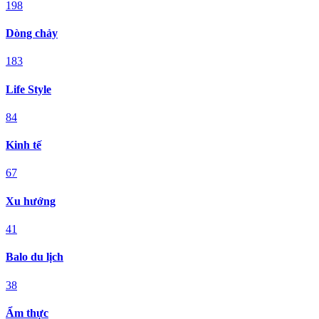
198
Dòng chảy
183
Life Style
84
Kinh tế
67
Xu hướng
41
Balo du lịch
38
Ẩm thực