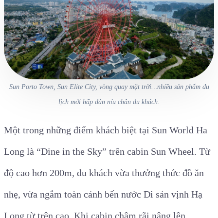
Sun Porto Town, Sun Elite City, vòng quay mặt trời…nhiều sản phẩm du
lịch mới hấp dẫn níu chân du khách.
Một trong những điểm khách biệt tại Sun World Ha
Long là “Dine in the Sky” trên cabin Sun Wheel. Từ
độ cao hơn 200m, du khách vừa thưởng thức đồ ăn
nhẹ, vừa ngắm toàn cảnh bến nước Di sản vịnh Hạ
Long từ trên cao. Khi cabin chậm rãi nâng lên,