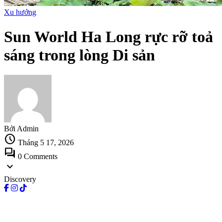
Xu hướng
Sun World Ha Long rực rỡ toả
sáng trong lòng Di sản
Bởi Admin
schedule
Tháng 5 17, 2026
forum
0 Comments
expand_more
Discovery