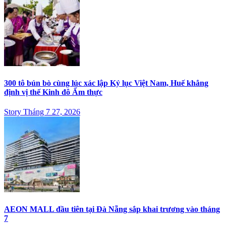
300 tô bún bò cùng lúc xác lập Kỷ lục Việt Nam, Huế khẳng
định vị thế Kinh đô Ẩm thực
Story Tháng 7 27, 2026
AEON MALL đầu tiên tại Đà Nẵng sắp khai trương vào tháng
7