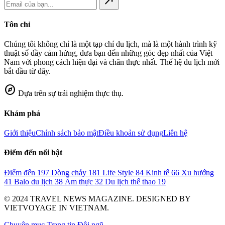
north_east
Tôn chỉ
Chúng tôi không chỉ là một tạp chí du lịch, mà là một hành trình kỹ
thuật số đầy cảm hứng, đưa bạn đến những góc đẹp nhất của Việt
Nam với phong cách hiện đại và chân thực nhất. Thế hệ du lịch mới
bắt đầu từ đây.
explore
Dựa trên sự trải nghiệm thực thụ.
Khám phá
Giới thiệu
Chính sách bảo mật
Điều khoản sử dụng
Liên hệ
Điểm đến nổi bật
Điểm đến
197
Dòng chảy
181
Life Style
84
Kinh tế
66
Xu hướng
41
Balo du lịch
38
Ẩm thực
32
Du lịch thể thao
19
© 2024 TRAVEL NEWS MAGAZINE. DESIGNED BY
VIETVOYAGE IN VIETNAM.
Chuyên mục
Trang tin
Đội ngũ