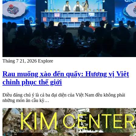
Tháng 7 21, 2026
Explore
Rau muống xào đến quẩy: Hương vị Việt
chinh phục thế giới
Điều đáng chú ý là cả ba đại diện của Việt Nam đều không phải
những món ăn cầu kỳ…