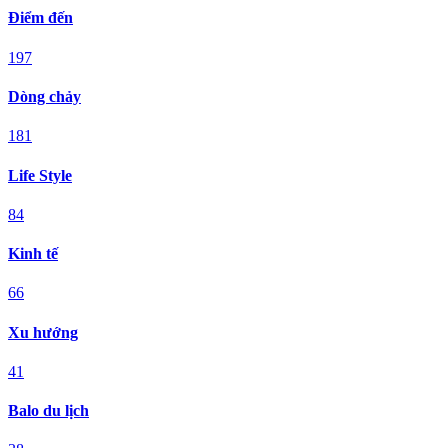
Điểm đến
197
Dòng chảy
181
Life Style
84
Kinh tế
66
Xu hướng
41
Balo du lịch