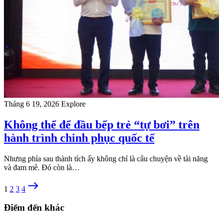
Tháng 6 19, 2026
Explore
Không thể để đầu bếp trẻ “tự bơi” trên
hành trình chinh phục quốc tế
Nhưng phía sau thành tích ấy không chỉ là câu chuyện về tài năng
và đam mê. Đó còn là…
east
1
2
3
4
Điểm đến khác