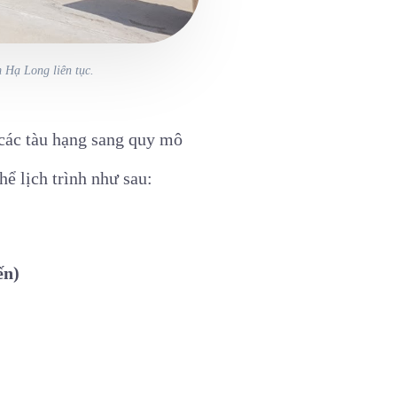
m Hạ Long liên tục.
a các tàu hạng sang quy mô
hể lịch trình như sau:
ến)