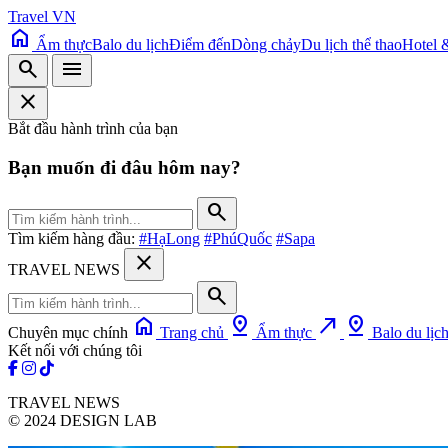
Travel VN
home
Ẩm thực
Balo du lịch
Điểm đến
Dòng chảy
Du lịch thể thao
Hotel 
search
menu
close
Bắt đầu hành trình của bạn
Bạn muốn đi đâu hôm nay?
search
Tìm kiếm hàng đầu:
#HạLong
#PhúQuốc
#Sapa
close
TRAVEL NEWS
search
home
pin_drop
north_east
pin_drop
Chuyên mục chính
Trang chủ
Ẩm thực
Balo du lịc
Kết nối với chúng tôi
TRAVEL NEWS
© 2024 DESIGN LAB