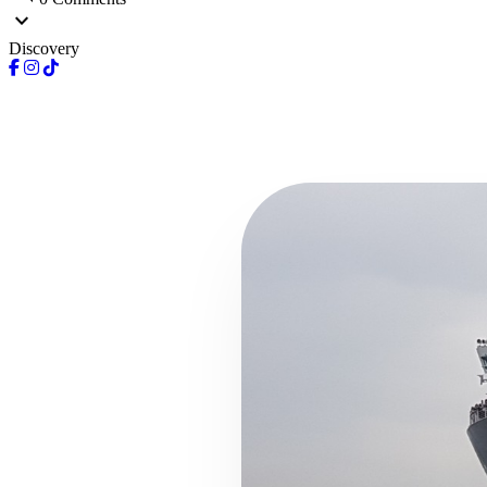
expand_more
Discovery