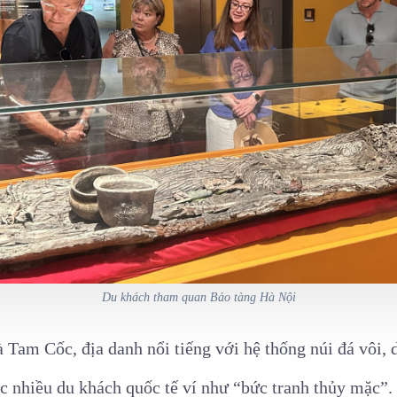
Du khách tham quan Bảo tàng Hà Nội
à Tam Cốc, địa danh nổi tiếng với hệ thống núi đá vôi,
c nhiều du khách quốc tế ví như “bức tranh thủy mặc”.