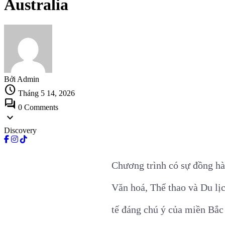
Australia
Bởi Admin
schedule
Tháng 5 14, 2026
forum
0 Comments
expand_more
Discovery
Chương trình có sự đồng hà
Văn hoá, Thể thao và Du lị
tế đáng chú ý của miền Bắc