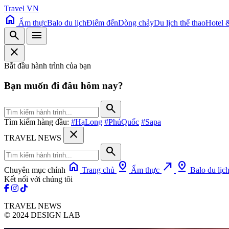
Travel VN
home
Ẩm thực
Balo du lịch
Điểm đến
Dòng chảy
Du lịch thể thao
Hotel 
search
menu
close
Bắt đầu hành trình của bạn
Bạn muốn đi đâu hôm nay?
search
Tìm kiếm hàng đầu:
#HạLong
#PhúQuốc
#Sapa
close
TRAVEL NEWS
search
home
pin_drop
north_east
pin_drop
Chuyên mục chính
Trang chủ
Ẩm thực
Balo du lịc
Kết nối với chúng tôi
TRAVEL NEWS
© 2024 DESIGN LAB