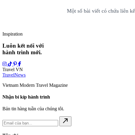
Một số bài viết có chứa liên kế
Inspiration
Luôn kết nối với
hành trình mới.
Travel VN
Travel
News
Vietnam Modern Travel Magazine
Nhận bí kíp hành trình
Bản tin hàng tuần của chúng tôi.
north_east