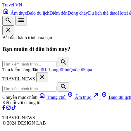
Travel VN
home
Ẩm thực
Balo du lịch
Điểm đến
Dòng chảy
Du lịch thể thao
Hotel 
search
menu
close
Bắt đầu hành trình của bạn
Bạn muốn đi đâu hôm nay?
search
Tìm kiếm hàng đầu:
#HạLong
#PhúQuốc
#Sapa
close
TRAVEL NEWS
search
home
pin_drop
north_east
pin_drop
Chuyên mục chính
Trang chủ
Ẩm thực
Balo du lịc
Kết nối với chúng tôi
TRAVEL NEWS
© 2024 DESIGN LAB