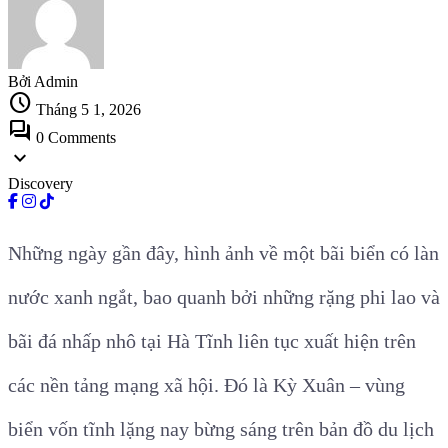
Bởi Admin
schedule
Tháng 5 1, 2026
forum
0 Comments
expand_more
Discovery
Những ngày gần đây, hình ảnh về một bãi biển có làn
nước xanh ngắt, bao quanh bởi những rặng phi lao và
bãi đá nhấp nhô tại Hà Tĩnh liên tục xuất hiện trên
các nền tảng mạng xã hội. Đó là Kỳ Xuân – vùng
biển vốn tĩnh lặng nay bừng sáng trên bản đồ du lịch