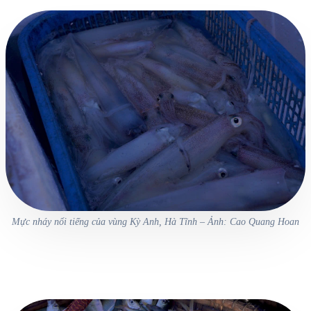
Mực nháy nổi tiếng của vùng Kỳ Anh, Hà Tĩnh – Ảnh: Cao Quang Hoan