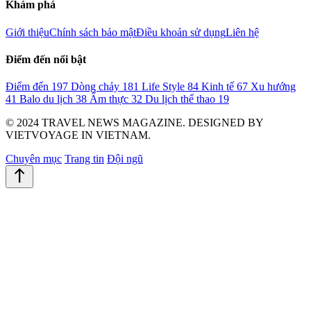
Khám phá
Giới thiệu
Chính sách bảo mật
Điều khoản sử dụng
Liên hệ
Điểm đến nổi bật
Điểm đến
197
Dòng chảy
181
Life Style
84
Kinh tế
67
Xu hướng
41
Balo du lịch
38
Ẩm thực
32
Du lịch thể thao
19
© 2024 TRAVEL NEWS MAGAZINE. DESIGNED BY
VIETVOYAGE IN VIETNAM.
Chuyên mục
Trang tin
Đội ngũ
north