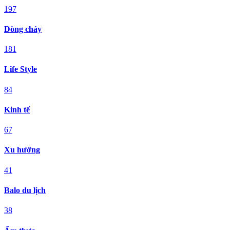
197
Dòng chảy
181
Life Style
84
Kinh tế
67
Xu hướng
41
Balo du lịch
38