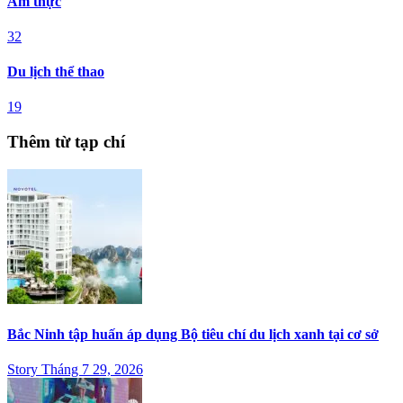
Ẩm thực
32
Du lịch thể thao
19
Thêm từ tạp chí
Bắc Ninh tập huấn áp dụng Bộ tiêu chí du lịch xanh tại cơ sở
Story Tháng 7 29, 2026