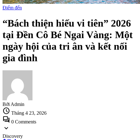
Điểm đến
“Bách thiện hiếu vi tiên” 2026
tại Đền Cô Bé Ngai Vàng: Một
ngày hội của tri ân và kết nối
gia đình
Bởi Admin
schedule
Tháng 4 23, 2026
forum
0 Comments
expand_more
Discovery