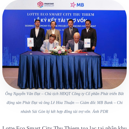
Ông Nguyễn Văn Đạt – Chủ tịch HĐQT Công ty Cổ phần Phát triển Bất
động sản Phát Đạt và ông Lê Hòa Thuận — Giám đốc MB Bank – Chi
nhánh Sài Gòn ký kết hợp đồng tài trợ vốn. Ảnh PDR
Lotte Eco Smart City Thu Thiem tọa lạc tại phân khu