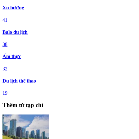
Xu hướng
41
Balo du lịch
38
Ẩm thực
32
Du lịch thể thao
19
Thêm từ tạp chí