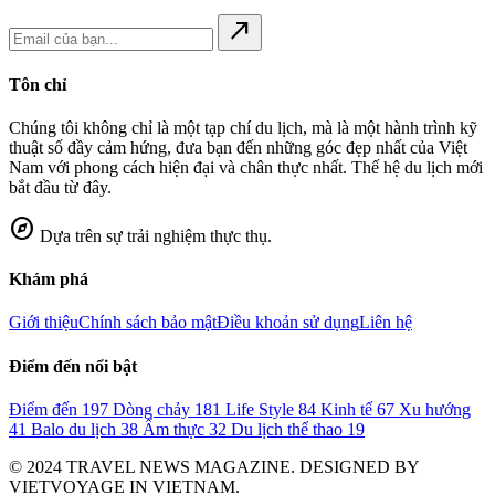
north_east
Tôn chỉ
Chúng tôi không chỉ là một tạp chí du lịch, mà là một hành trình kỹ
thuật số đầy cảm hứng, đưa bạn đến những góc đẹp nhất của Việt
Nam với phong cách hiện đại và chân thực nhất. Thế hệ du lịch mới
bắt đầu từ đây.
explore
Dựa trên sự trải nghiệm thực thụ.
Khám phá
Giới thiệu
Chính sách bảo mật
Điều khoản sử dụng
Liên hệ
Điểm đến nổi bật
Điểm đến
197
Dòng chảy
181
Life Style
84
Kinh tế
67
Xu hướng
41
Balo du lịch
38
Ẩm thực
32
Du lịch thể thao
19
© 2024 TRAVEL NEWS MAGAZINE. DESIGNED BY
VIETVOYAGE IN VIETNAM.