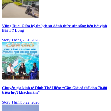
Vũng Đục: Giữa ký ức lịch sử đánh thức sức sống bên bờ vịnh
Bái Tử Long
Story Tháng 7 31, 2026
Chuyên gia kinh tế Đinh Thế Hiển: “Cần Giờ có thể đón 70-80
triệu lượt khách/năm”
Story Tháng 5 22, 2026