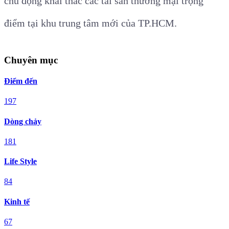
chủ động khai thác các tài sản thương mại trọng
điểm tại khu trung tâm mới của TP.HCM.
Chuyên mục
Điểm đến
197
Dòng chảy
181
Life Style
84
Kinh tế
67