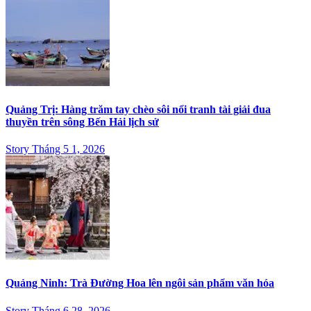
Quảng Trị: Hàng trăm tay chèo sôi nổi tranh tài giải đua
thuyền trên sông Bến Hải lịch sử
Story Tháng 5 1, 2026
Quảng Ninh: Trà Đường Hoa lên ngôi sản phẩm văn hóa
Story Tháng 6 28, 2026