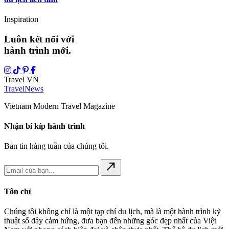
Điểm đến
Quảng Trị – Huế bắt tay cùng ngành đường sắt mở hành lang
du lịch liên tỉnh
Inspiration
Luôn kết nối với
hành trình mới.
Travel VN
Travel
News
Vietnam Modern Travel Magazine
Nhận bí kíp hành trình
Bản tin hàng tuần của chúng tôi.
north_east
Tôn chỉ