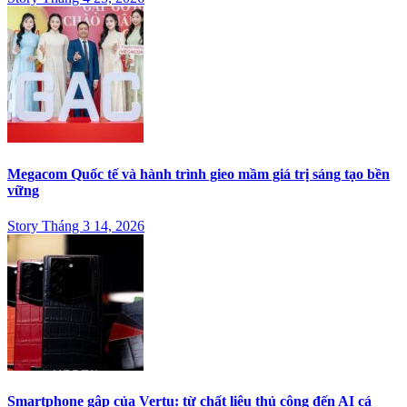
Sân bay quốc tế Kuala Lumpur: Cửa ngõ chiến lược của hàng
không Đông Nam Á
Story Tháng 4 25, 2026
Megacom Quốc tế và hành trình gieo mầm giá trị sáng tạo bền
vững
Story Tháng 3 14, 2026