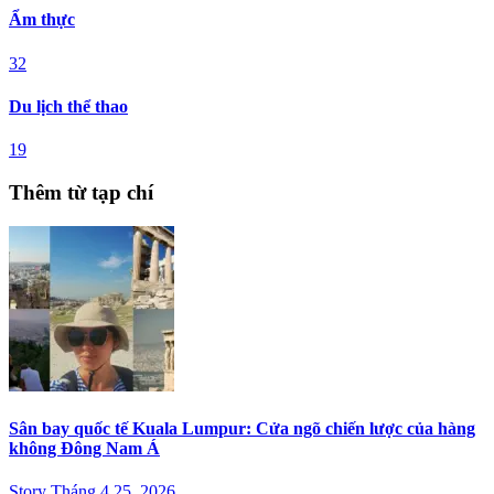
Balo du lịch
38
Ẩm thực
32
Du lịch thể thao
19
Thêm từ tạp chí