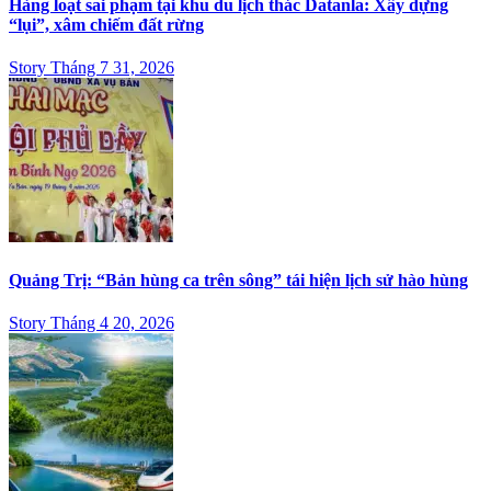
Hàng loạt sai phạm tại khu du lịch thác Datanla: Xây dựng
“lụi”, xâm chiếm đất rừng
Story Tháng 7 31, 2026
Quảng Trị: “Bản hùng ca trên sông” tái hiện lịch sử hào hùng
Story Tháng 4 20, 2026