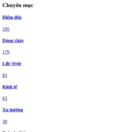
Chuyên mục
Điểm đến
195
Dòng chảy
179
Life Style
83
Kinh tế
63
Xu hướng
39