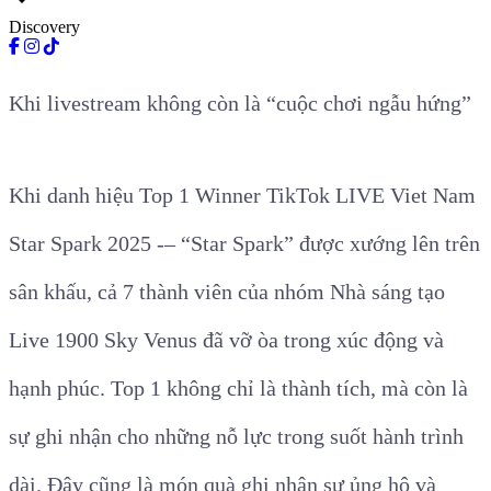
expand_more
Discovery
Khi livestream không còn là “cuộc chơi ngẫu hứng”
Khi danh hiệu Top 1 Winner TikTok LIVE Viet Nam
Star Spark 2025 -– “Star Spark” được xướng lên trên
sân khấu, cả 7 thành viên của nhóm Nhà sáng tạo
Live 1900 Sky Venus đã vỡ òa trong xúc động và
hạnh phúc. Top 1 không chỉ là thành tích, mà còn là
sự ghi nhận cho những nỗ lực trong suốt hành trình
dài. Đây cũng là món quà ghi nhận sự ủng hộ và