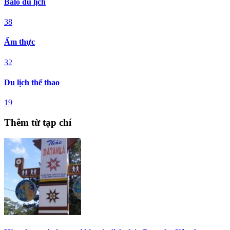
Balo du lịch
38
Ẩm thực
32
Du lịch thể thao
19
Thêm từ tạp chí