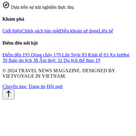
explore
Dựa trên sự trải nghiệm thực thụ.
Khám phá
Giới thiệu
Chính sách bảo mật
Điều khoản sử dụng
Liên hệ
Điểm đến nổi bật
Điểm đến
195
Dòng chảy
179
Life Style
83
Kinh tế
63
Xu hướng
39
Balo du lịch
38
Ẩm thực
32
Du lịch thể thao
19
© 2024 TRAVEL NEWS MAGAZINE. DESIGNED BY
VIETVOYAGE IN VIETNAM.
Chuyên mục
Trang tin
Đội ngũ
north