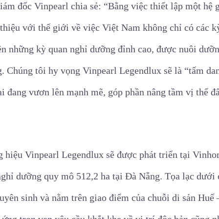
m đốc Vinpearl chia sẻ: “Bằng việc thiết lập một hệ g
thiệu với thế giới về việc Việt Nam không chỉ có các k
nên những kỳ quan nghỉ dưỡng đỉnh cao, được nuôi dưỡn
ng. Chúng tôi hy vọng Vinpearl Legendlux sẽ là “tấm da
 đang vươn lên mạnh mẽ, góp phần nâng tầm vị thế đất
 hiệu Vinpearl Legendlux sẽ được phát triển tại Vinh
 nghỉ dưỡng quy mô 512,2 ha tại Đà Nẵng. Tọa lạc dưới 
nguyên sinh và nằm trên giao điểm của chuỗi di sản Huế
ng trọn vẹn yêu cầu khắt khe về vị trí độc bản cũng nh