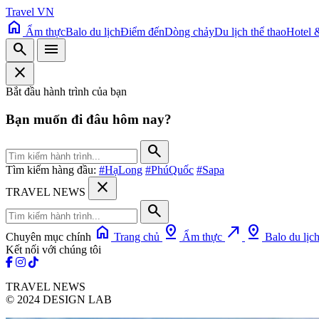
Travel VN
home
Ẩm thực
Balo du lịch
Điểm đến
Dòng chảy
Du lịch thể thao
Hotel 
search
menu
close
Bắt đầu hành trình của bạn
Bạn muốn đi đâu hôm nay?
search
Tìm kiếm hàng đầu:
#HạLong
#PhúQuốc
#Sapa
close
TRAVEL NEWS
search
home
pin_drop
north_east
pin_drop
Chuyên mục chính
Trang chủ
Ẩm thực
Balo du lịc
Kết nối với chúng tôi
TRAVEL NEWS
© 2024 DESIGN LAB