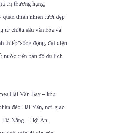
iá trị thượng hạng,
ỳ quan thiên nhiên tươi đẹp
g từ chiều sâu văn hóa và
nh thiếp”sống động, đại diện
 nước trên bản đồ du lịch
omes Hải Vân Bay – khu
chân đèo Hải Vân, nơi giao
 – Đà Nẵng – Hội An,
ư tinh thần di sản của