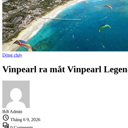
Dòng chảy
Vinpearl ra mắt Vinpearl Legen
Bởi Admin
schedule
Tháng 6 9, 2026
forum
0 Comments