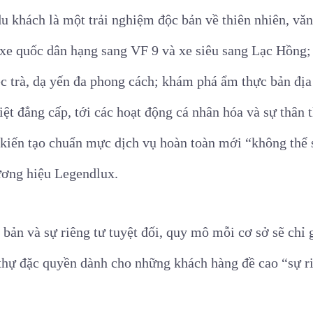
du khách là một trải nghiệm độc bản về thiên nhiên, vă
xe quốc dân hạng sang VF 9 và xe siêu sang Lạc Hồng; s
ệc trà, dạ yến đa phong cách; khám phá ẩm thực bản địa 
ệt đẳng cấp, tới các hoạt động cá nhân hóa và sự thân t
 kiến tạo chuẩn mực dịch vụ hoàn toàn mới “không thể 
ơng hiệu Legendlux.
bản và sự riêng tư tuyệt đối, quy mô mỗi cơ sở sẽ chỉ
 thự đặc quyền dành cho những khách hàng đề cao “sự ri