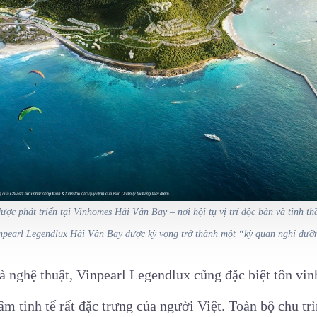
ược phát triển tại Vinhomes Hải Vân Bay – nơi hội tụ vị trí độc bản và tinh th
npearl Legendlux Hải Vân Bay được kỳ vọng trở thành một “kỳ quan nghỉ dưỡ
à nghệ thuật, Vinpearl Legendlux cũng đặc biệt tôn vinh
âm tinh tế rất đặc trưng của người Việt. Toàn bộ chu tr