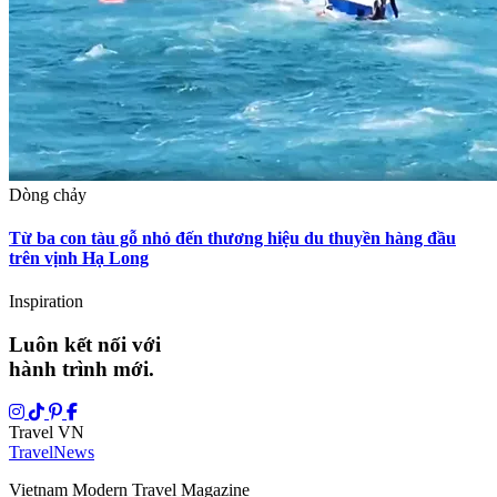
Dòng chảy
Từ ba con tàu gỗ nhỏ đến thương hiệu du thuyền hàng đầu
trên vịnh Hạ Long
Inspiration
Luôn kết nối với
hành trình mới.
Travel VN
Travel
News
Vietnam Modern Travel Magazine