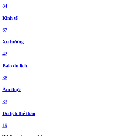
84
Kinh tế
67
Xu hướng
42
Balo du lịch
38
Ẩm thực
33
Du lịch thể thao
19