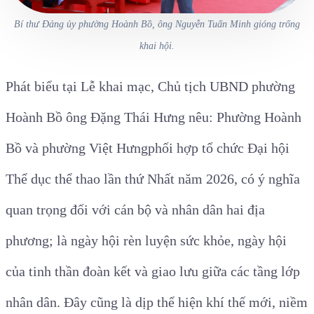
Bí thư Đảng ủy phường Hoành Bồ, ông Nguyễn Tuấn Minh gióng trống
khai hội.
Phát biểu tại Lễ khai mạc, Chủ tịch UBND phường
Hoành Bồ ông Đặng Thái Hưng nêu: P
hường
Hoành
Bồ và phường Việt Hưng
phối hợp
tổ chức Đại hội
Thể dục thể thao lần thứ
Nhất
năm 2026
,
có ý nghĩa
quan trọng đối với cán bộ và
n
hân dân
hai
địa
phương;
là ngày hội
rèn luyện
sức khỏe, ngày hội
của tinh thần đoàn kết và giao lưu giữa các tầng lớp
n
hân dân. Đây cũng là dịp thể hiện khí thế mới, niềm