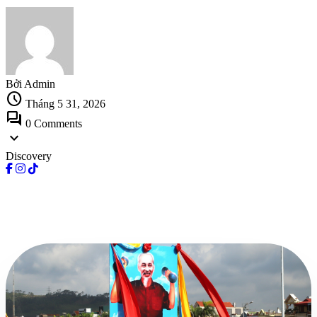
Bởi Admin
schedule
Tháng 5 31, 2026
forum
0 Comments
expand_more
Discovery