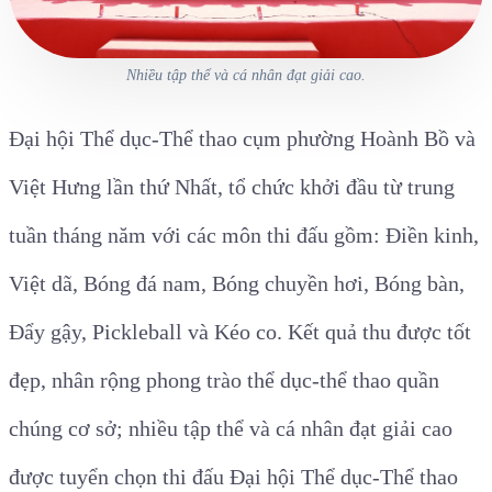
Nhiều tập thể và cá nhân đạt giải cao.
Đại hội Thể dục
-T
hể thao
cụm
phường
Hoành Bồ và
Việt Hưng
lần thứ
Nhất,
tổ chức
khởi đầu
từ
trung
tuần tháng năm
với các môn thi đấu gồm:
Đ
iền kinh,
Việt dã, B
óng đá nam, Bóng chuyền hơi,
Bóng bàn,
Đẩy gậy,
P
ickleball và Kéo co.
Kết quả thu được tốt
đẹp, nhân rộng phong trào thể dục-thể thao quần
chúng cơ sở; nhiều tập thể và cá nhân đạt giải cao
được tuyển chọn thi đấu
Đại hội Thể dục-Thể thao