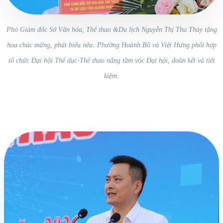
Phó Giám đốc Sở Văn hóa, Thể thao &Du lịch Nguyễn Thị Thu Thủy tặng
hoa chúc mừng, phát biểu nêu: Phường Hoành Bồ và Việt Hưng phối hợp
tổ chức Đại hội Thể dục-Thể thao nâng tầm vóc Đại hội, đoàn kết và tiết
kiệm.