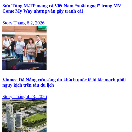
Sơn Tùng M-TP mang cả Việt Nam “xuất ngoại” trong MV
Come My Way nhưng vẫn gây tranh cãi
Story Tháng 6 2, 2026
Vinmec Đà Nẵng cứu sống du khách quốc tế bị tắc mạch phổi
nguy kịch trên tàu du lịch
Story Tháng 4 23, 2026