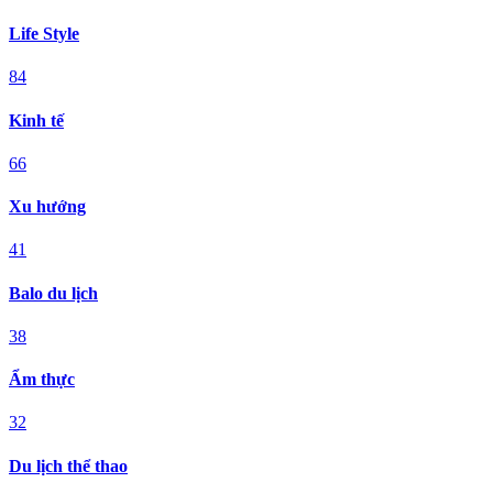
Life Style
84
Kinh tế
66
Xu hướng
41
Balo du lịch
38
Ẩm thực
32
Du lịch thể thao