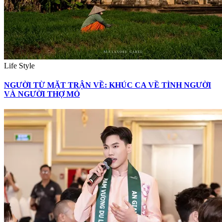
Life Style
NGƯỜI TỪ MẶT TRẬN VỀ: KHÚC CA VỀ TÌNH NGƯỜI
VÀ NGƯỜI THỢ MỎ