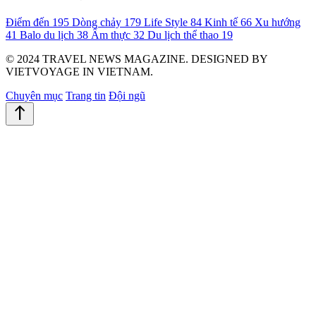
Điểm đến
195
Dòng chảy
179
Life Style
84
Kinh tế
66
Xu hướng
41
Balo du lịch
38
Ẩm thực
32
Du lịch thể thao
19
© 2024 TRAVEL NEWS MAGAZINE. DESIGNED BY
VIETVOYAGE IN VIETNAM.
Chuyên mục
Trang tin
Đội ngũ
north