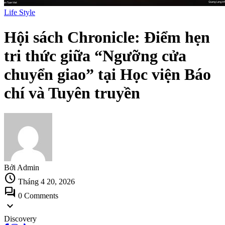
Life Style
Hội sách Chronicle: Điểm hẹn
tri thức giữa “Ngưỡng cửa
chuyển giao” tại Học viện Báo
chí và Tuyên truyền
Bởi Admin
schedule
Tháng 4 20, 2026
forum
0 Comments
expand_more
Discovery