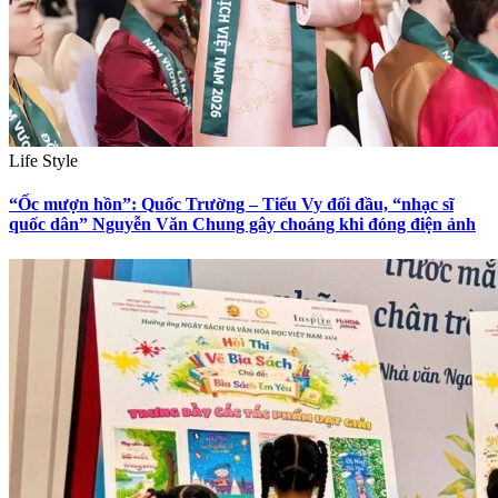
Life Style
“Ốc mượn hồn”: Quốc Trường – Tiểu Vy đối đầu, “nhạc sĩ
quốc dân” Nguyễn Văn Chung gây choáng khi đóng điện ảnh