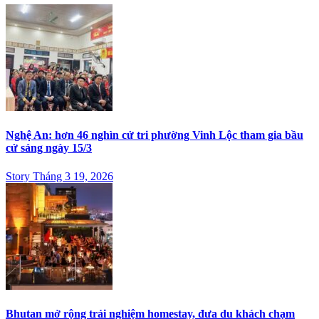
Nghệ An: hơn 46 nghìn cử tri phường Vinh Lộc tham gia bầu
cử sáng ngày 15/3
Story Tháng 3 19, 2026
Bhutan mở rộng trải nghiệm homestay, đưa du khách chạm