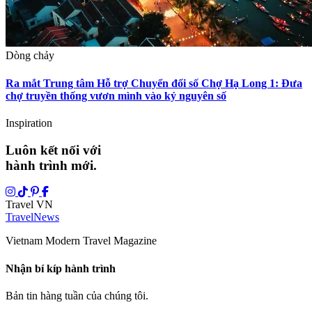
Dòng chảy
Ra mắt Trung tâm Hỗ trợ Chuyển đổi số Chợ Hạ Long 1: Đưa
chợ truyền thống vươn mình vào kỷ nguyên số
Inspiration
Luôn kết nối với
hành trình mới.
Travel VN
Travel
News
Vietnam Modern Travel Magazine
Nhận bí kíp hành trình
Bản tin hàng tuần của chúng tôi.