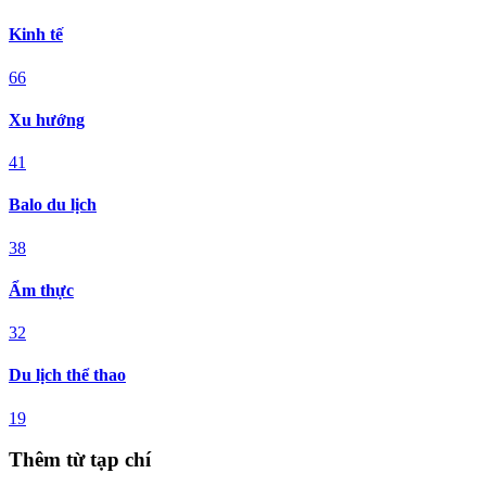
Kinh tế
66
Xu hướng
41
Balo du lịch
38
Ẩm thực
32
Du lịch thể thao
19
Thêm từ tạp chí