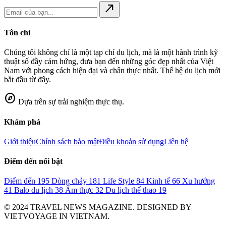
north_east
Tôn chỉ
Chúng tôi không chỉ là một tạp chí du lịch, mà là một hành trình kỹ
thuật số đầy cảm hứng, đưa bạn đến những góc đẹp nhất của Việt
Nam với phong cách hiện đại và chân thực nhất. Thế hệ du lịch mới
bắt đầu từ đây.
explore
Dựa trên sự trải nghiệm thực thụ.
Khám phá
Giới thiệu
Chính sách bảo mật
Điều khoản sử dụng
Liên hệ
Điểm đến nổi bật
Điểm đến
195
Dòng chảy
181
Life Style
84
Kinh tế
66
Xu hướng
41
Balo du lịch
38
Ẩm thực
32
Du lịch thể thao
19
© 2024 TRAVEL NEWS MAGAZINE. DESIGNED BY
VIETVOYAGE IN VIETNAM.