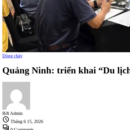
Dòng chảy
Quảng Ninh: triển khai “Du lị
Bởi Admin
schedule
Tháng 6 15, 2026
forum
0 Comments