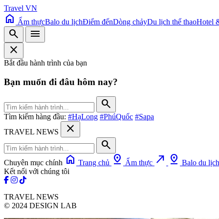
Travel VN
home
Ẩm thực
Balo du lịch
Điểm đến
Dòng chảy
Du lịch thể thao
Hotel 
search
menu
close
Bắt đầu hành trình của bạn
Bạn muốn đi đâu hôm nay?
search
Tìm kiếm hàng đầu:
#HạLong
#PhúQuốc
#Sapa
close
TRAVEL NEWS
search
home
pin_drop
north_east
pin_drop
Chuyên mục chính
Trang chủ
Ẩm thực
Balo du lịc
Kết nối với chúng tôi
TRAVEL NEWS
© 2024 DESIGN LAB