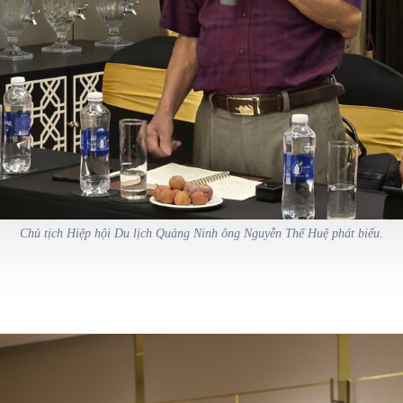
Chủ tịch Hiệp hội Du lịch Quảng Ninh ông Nguyễn Thế Huệ phát biểu.