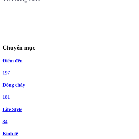
Chuyên mục
Điểm đến
197
Dòng chảy
181
Life Style
84
Kinh tế