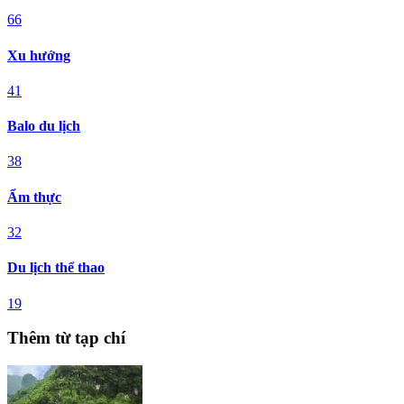
66
Xu hướng
41
Balo du lịch
38
Ẩm thực
32
Du lịch thể thao
19
Thêm từ tạp chí