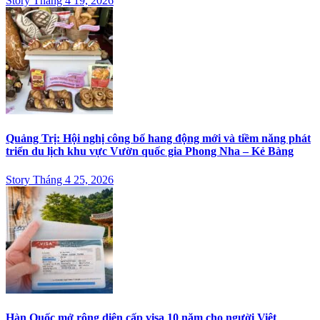
Story Tháng 4 19, 2026
Quảng Trị: Hội nghị công bố hang động mới và tiềm năng phát
triển du lịch khu vực Vườn quốc gia Phong Nha – Kẻ Bàng
Story Tháng 4 25, 2026
Hàn Quốc mở rộng diện cấp visa 10 năm cho người Việt