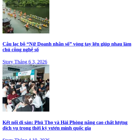
Câu lạc bộ “Nữ Doanh nhân số” vòng tay lớn giúp nhau làm
chủ công nghệ số
Story Tháng 6 3, 2026
Kết nối di sản: Phú Thọ và Hải Phòng nâng cao chất lượng
dịch vụ trong thời kỳ vươn mình quốc gia