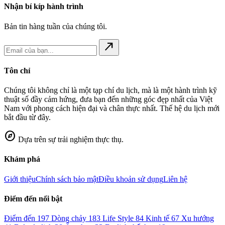
Nhận bí kíp hành trình
Bản tin hàng tuần của chúng tôi.
north_east
Tôn chỉ
Chúng tôi không chỉ là một tạp chí du lịch, mà là một hành trình kỹ
thuật số đầy cảm hứng, đưa bạn đến những góc đẹp nhất của Việt
Nam với phong cách hiện đại và chân thực nhất. Thế hệ du lịch mới
bắt đầu từ đây.
explore
Dựa trên sự trải nghiệm thực thụ.
Khám phá
Giới thiệu
Chính sách bảo mật
Điều khoản sử dụng
Liên hệ
Điểm đến nổi bật
Điểm đến
197
Dòng chảy
183
Life Style
84
Kinh tế
67
Xu hướng