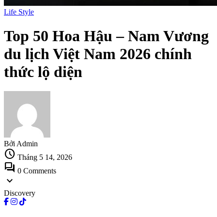
Life Style
Top 50 Hoa Hậu – Nam Vương
du lịch Việt Nam 2026 chính
thức lộ diện
Bởi Admin
schedule
Tháng 5 14, 2026
forum
0 Comments
expand_more
Discovery