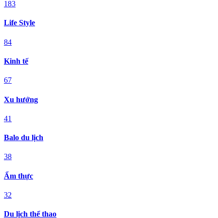
183
Life Style
84
Kinh tế
67
Xu hướng
41
Balo du lịch
38
Ẩm thực
32
Du lịch thể thao