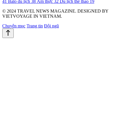
41
Balo du lịch
38
Ẩm thực
32
Du lịch thể thao
19
© 2024 TRAVEL NEWS MAGAZINE. DESIGNED BY
VIETVOYAGE IN VIETNAM.
Chuyên mục
Trang tin
Đội ngũ
north