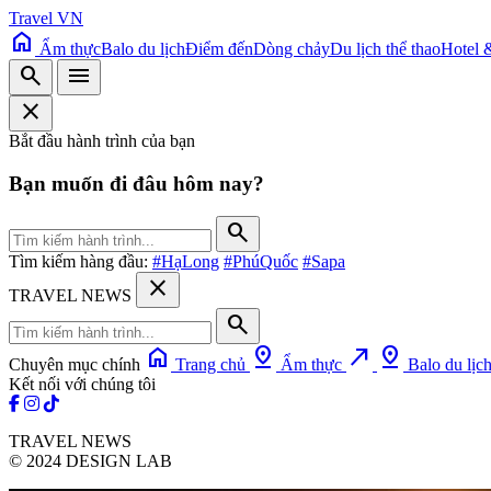
Travel VN
home
Ẩm thực
Balo du lịch
Điểm đến
Dòng chảy
Du lịch thể thao
Hotel 
search
menu
close
Bắt đầu hành trình của bạn
Bạn muốn đi đâu hôm nay?
search
Tìm kiếm hàng đầu:
#HạLong
#PhúQuốc
#Sapa
close
TRAVEL NEWS
search
home
pin_drop
north_east
pin_drop
Chuyên mục chính
Trang chủ
Ẩm thực
Balo du lịc
Kết nối với chúng tôi
TRAVEL NEWS
© 2024 DESIGN LAB