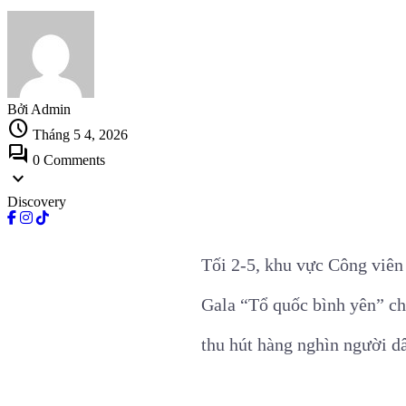
Bởi Admin
schedule
Tháng 5 4, 2026
forum
0 Comments
expand_more
Discovery
Tối 2-5, khu vực Công viên
Gala “Tổ quốc bình yên” ch
thu hút hàng nghìn người d