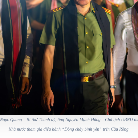
Ngọc Quang – Bí thư Thành uỷ, ông Nguyễn Mạnh Hùng – Chủ tịch UBND th
Nhà nước tham gia diễu hành “Dòng chảy bình yên” trên Cầu Rồng