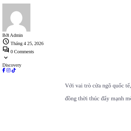
Bởi Admin
schedule
Tháng 4 25, 2026
forum
0 Comments
expand_more
Discovery
Với vai trò cửa ngõ quốc tế
đồng thời thúc đẩy mạnh mẽ