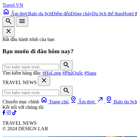
Travel VN
home
Ẩm thực
Balo du lịch
Điểm đến
Dòng chảy
Du lịch thể thao
Hotel 
search
menu
close
Bắt đầu hành trình của bạn
Bạn muốn đi đâu hôm nay?
search
Tìm kiếm hàng đầu:
#HạLong
#PhúQuốc
#Sapa
close
TRAVEL NEWS
search
home
pin_drop
north_east
pin_drop
Chuyên mục chính
Trang chủ
Ẩm thực
Balo du lịc
Kết nối với chúng tôi
TRAVEL NEWS
© 2024 DESIGN LAB