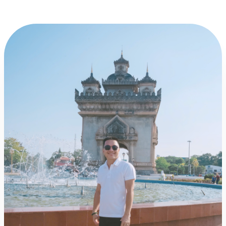
Đông – Tây (EWEC), tỉnh Quảng Trị có nhiều lợi thế
để mở rộng hợp tác kinh tế trong khu vực, đặc biệt là
phát triển du lịch, thương mại, dịch vụ lữ hành,
khách sạn, nhà hàng,…Các hoạt động xúc tiến,
quảng bá du lịch đang được tỉnh Quảng Trị đẩy
mạnh thông qua các chương trình Famtrip Việt –
Lào -Thái Lan trên tuyến EWEC.