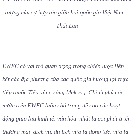
Đoàn Famtrip thăm quan tại Khu tưởng niệm Chủ
tịch Hồ Chí Minh tại làng Nachok (Bản Mạy), tỉnh
Nakhon Phanom là khu di tích lịch sử về Chủ tịch Hồ
Chí Minh ở Thái Lan. Nơi đây được coi như một biểu
tượng của sự hợp tác giữa hai quốc gia Việt Nam –