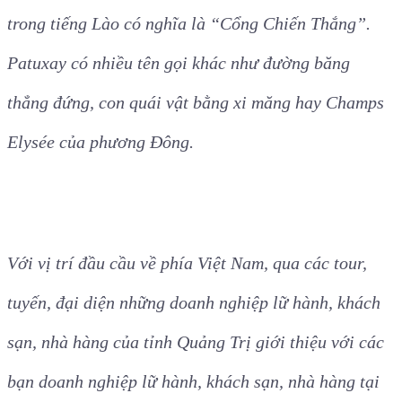
Thành viên trong đoàn Famtrip thăm quan tại Khải
Hoàn Môn Patuxay nằm ở cuối đại lộ Lane Xang
ngay trung tâm Viêng Chăn. Đài tưởng niệm này
được khởi công năm 1957 và hoàn thành năm 1968,
nhằm tưởng nhớ những chiến sĩ Lào. Tên gọi này
trong tiếng Lào có nghĩa là “Cổng Chiến Thắng”.
Patuxay có nhiều tên gọi khác như đường băng