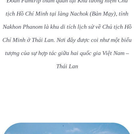
Đoàn Famtrip thăm quan tại Khu tưởng niệm Chủ
tịch Hồ Chí Minh tại làng Nachok (Bản Mạy), tỉnh