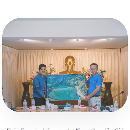
Đoàn Famtrip thăm quan tại Khu tưởng niệm Chủ
tịch Hồ Chí Minh tại làng Nachok (Bản Mạy), tỉnh
Nakhon Phanom là khu di tích lịch sử về Chủ tịch Hồ
Chí Minh ở Thái Lan.