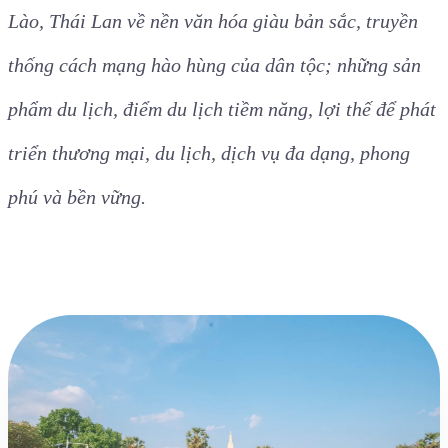
thẳng đứng, con quái vật bằng xi măng hay Champs
Elysée của phương Đông.
Với vị trí đầu cầu về phía Việt Nam, qua các tour,
tuyến, đại diện những doanh nghiệp lữ hành, khách
sạn, nhà hàng của tỉnh Quảng Trị giới thiệu với các
bạn doanh nghiệp lữ hành, khách sạn, nhà hàng tại
Lào, Thái Lan về nền văn hóa giàu bản sắc, truyền
thống cách mạng hào hùng của dân tộc; những sản