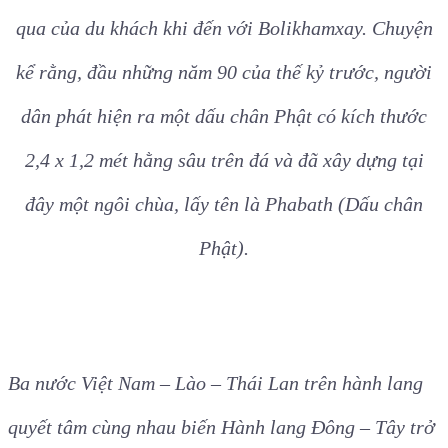
Đoàn Famtrip thăm quan tại chùa Phabath. Được
xem là một trong những ngôi chùa rất linh thiêng,
Wat Phabat là một điểm hành hương không thể bỏ
qua của du khách khi đến với Bolikhamxay. Chuyện
kể rằng, đầu những năm 90 của thế kỷ trước, người