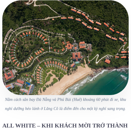
Nằm cách sân bay Đà Nẵng và Phú Bài (Huế) khoảng 60 phút đi xe, khu
nghỉ dưỡng hẻo lánh ở Lăng Cô là điểm đến cho một kỳ nghỉ sang trọng.
ALL WHITE – KHI KHÁCH MỜI TRỞ THÀNH