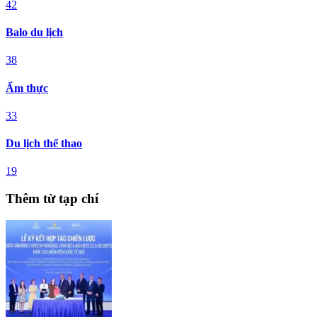
42
Balo du lịch
38
Ẩm thực
33
Du lịch thể thao
19
Thêm từ tạp chí