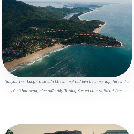
Banyan Tree Lăng Cô sở hữu 86 căn biệt thự bên biển biệt lập, tất cả đều
có hồ bơi riêng, nằm giữa dãy Trường Sơn và nhìn ra Biển Đông.