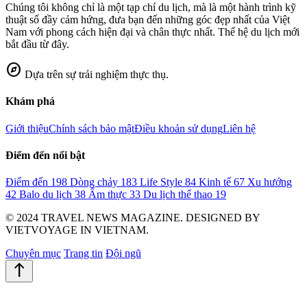
Chúng tôi không chỉ là một tạp chí du lịch, mà là một hành trình kỹ
thuật số đầy cảm hứng, đưa bạn đến những góc đẹp nhất của Việt
Nam với phong cách hiện đại và chân thực nhất. Thế hệ du lịch mới
bắt đầu từ đây.
explore
Dựa trên sự trải nghiệm thực thụ.
Khám phá
Giới thiệu
Chính sách bảo mật
Điều khoản sử dụng
Liên hệ
Điểm đến nổi bật
Điểm đến
198
Dòng chảy
183
Life Style
84
Kinh tế
67
Xu hướng
42
Balo du lịch
38
Ẩm thực
33
Du lịch thể thao
19
© 2024 TRAVEL NEWS MAGAZINE. DESIGNED BY
VIETVOYAGE IN VIETNAM.
Chuyên mục
Trang tin
Đội ngũ
north