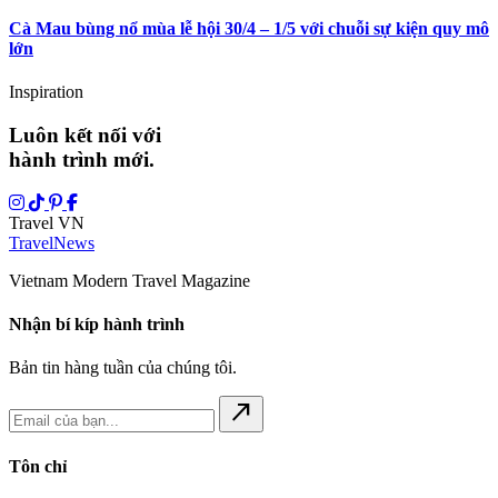
Cà Mau bùng nổ mùa lễ hội 30/4 – 1/5 với chuỗi sự kiện quy mô
lớn
Inspiration
Luôn kết nối với
hành trình mới.
Travel VN
Travel
News
Vietnam Modern Travel Magazine
Nhận bí kíp hành trình
Bản tin hàng tuần của chúng tôi.
north_east
Tôn chỉ