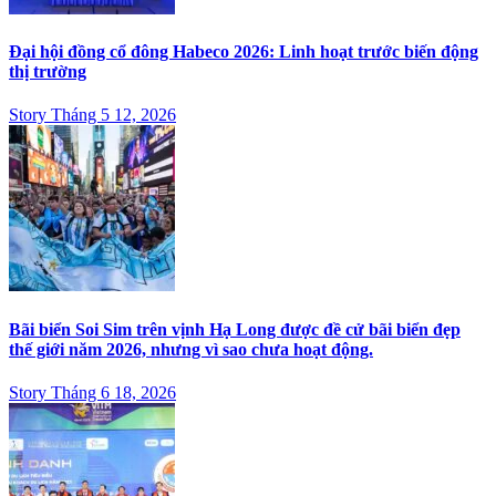
Đại hội đồng cổ đông Habeco 2026: Linh hoạt trước biến động
thị trường
Story Tháng 5 12, 2026
Bãi biển Soi Sim trên vịnh Hạ Long được đề cử bãi biển đẹp
thế giới năm 2026, nhưng vì sao chưa hoạt động.
Story Tháng 6 18, 2026