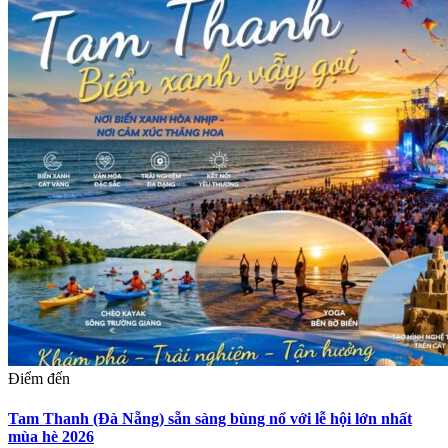
Điểm đến
Tam Thanh (Đà Nẵng) sẵn sàng bùng nổ với lễ hội lớn nhất
mùa hè 2026