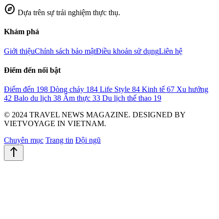
explore
Dựa trên sự trải nghiệm thực thụ.
Khám phá
Giới thiệu
Chính sách bảo mật
Điều khoản sử dụng
Liên hệ
Điểm đến nổi bật
Điểm đến
198
Dòng chảy
184
Life Style
84
Kinh tế
67
Xu hướng
42
Balo du lịch
38
Ẩm thực
33
Du lịch thể thao
19
© 2024 TRAVEL NEWS MAGAZINE. DESIGNED BY
VIETVOYAGE IN VIETNAM.
Chuyên mục
Trang tin
Đội ngũ
north