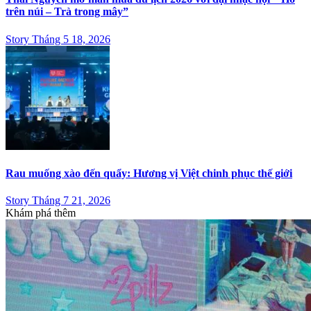
trên núi – Trà trong mây”
Story Tháng 5 18, 2026
Rau muống xào đến quẩy: Hương vị Việt chinh phục thế giới
Story Tháng 7 21, 2026
Khám phá thêm