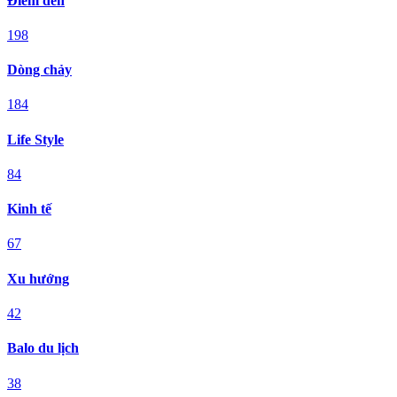
Điểm đến
198
Dòng chảy
184
Life Style
84
Kinh tế
67
Xu hướng
42
Balo du lịch
38