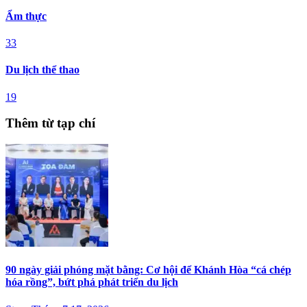
Ẩm thực
33
Du lịch thể thao
19
Thêm từ tạp chí
90 ngày giải phóng mặt bằng: Cơ hội để Khánh Hòa “cá chép
hóa rồng”, bứt phá phát triển du lịch