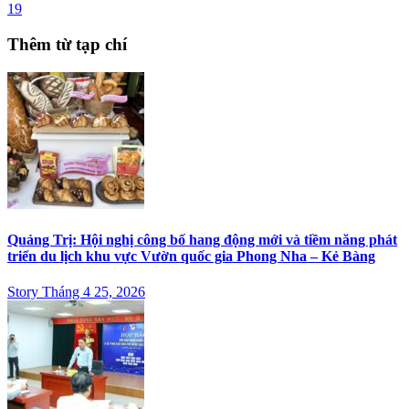
19
Thêm từ tạp chí
Quảng Trị: Hội nghị công bố hang động mới và tiềm năng phát
triển du lịch khu vực Vườn quốc gia Phong Nha – Kẻ Bàng
Story Tháng 4 25, 2026