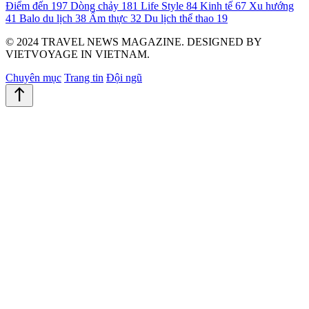
Điểm đến
197
Dòng chảy
181
Life Style
84
Kinh tế
67
Xu hướng
41
Balo du lịch
38
Ẩm thực
32
Du lịch thể thao
19
© 2024 TRAVEL NEWS MAGAZINE. DESIGNED BY
VIETVOYAGE IN VIETNAM.
Chuyên mục
Trang tin
Đội ngũ
north