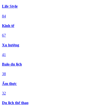
Life Style
84
Kinh tế
67
Xu hướng
41
Balo du lịch
38
Ẩm thực
32
Du lịch thể thao