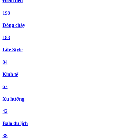
Điểm đến
198
Dòng chảy
183
Life Style
84
Kinh tế
67
Xu hướng
42
Balo du lịch
38