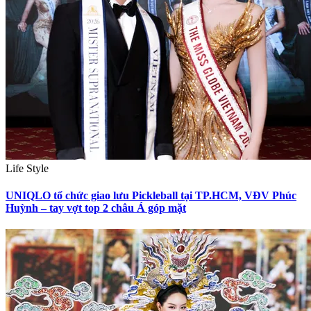
Life Style
UNIQLO tổ chức giao lưu Pickleball tại TP.HCM, VĐV Phúc
Huỳnh – tay vợt top 2 châu Á góp mặt