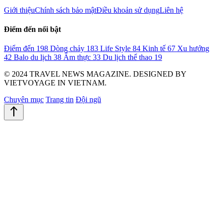
Giới thiệu
Chính sách bảo mật
Điều khoản sử dụng
Liên hệ
Điểm đến nổi bật
Điểm đến
198
Dòng chảy
183
Life Style
84
Kinh tế
67
Xu hướng
42
Balo du lịch
38
Ẩm thực
33
Du lịch thể thao
19
© 2024 TRAVEL NEWS MAGAZINE. DESIGNED BY
VIETVOYAGE IN VIETNAM.
Chuyên mục
Trang tin
Đội ngũ
north