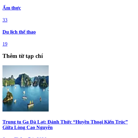
Ẩm thực
33
Du lịch thể thao
19
Thêm từ tạp chí
Trung tu Ga Đà Lạt: Đánh Thức “Huyền Thoại Kiến Trúc”
Giữa Lòng Cao Nguyên