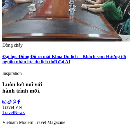
Dòng chảy
Đại học Đông Đô ra mắt Khoa Du lịch – Khách sạn: Hướng tới
nguồn nhân lực du lịch thời đại AI
Inspiration
Luôn kết nối với
hành trình mới.
Travel VN
Travel
News
Vietnam Modern Travel Magazine