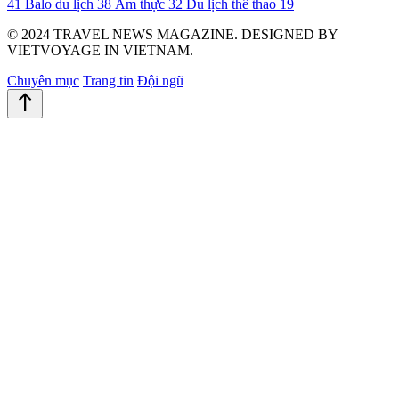
41
Balo du lịch
38
Ẩm thực
32
Du lịch thể thao
19
© 2024 TRAVEL NEWS MAGAZINE. DESIGNED BY
VIETVOYAGE IN VIETNAM.
Chuyên mục
Trang tin
Đội ngũ
north