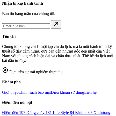
Nhận bí kíp hành trình
Bản tin hàng tuần của chúng tôi.
north_east
Tôn chỉ
Chúng tôi không chỉ là một tạp chí du lịch, mà là một hành trình kỹ
thuật số đầy cảm hứng, đưa bạn đến những góc đẹp nhất của Việt
Nam với phong cách hiện đại và chân thực nhất. Thế hệ du lịch mới
bắt đầu từ đây.
explore
Dựa trên sự trải nghiệm thực thụ.
Khám phá
Giới thiệu
Chính sách bảo mật
Điều khoản sử dụng
Liên hệ
Điểm đến nổi bật
Điểm đến
197
Dòng chảy
181
Life Style
84
Kinh tế
67
Xu hướng