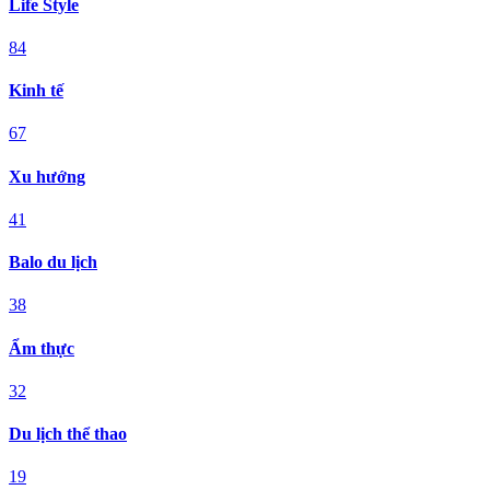
Life Style
84
Kinh tế
67
Xu hướng
41
Balo du lịch
38
Ẩm thực
32
Du lịch thể thao
19