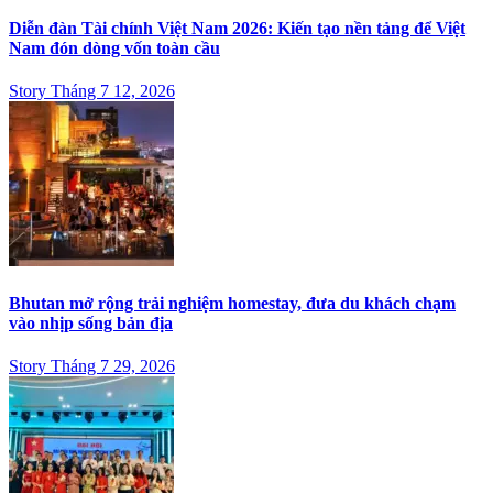
Diễn đàn Tài chính Việt Nam 2026: Kiến tạo nền tảng để Việt
Nam đón dòng vốn toàn cầu
Story Tháng 7 12, 2026
Bhutan mở rộng trải nghiệm homestay, đưa du khách chạm
vào nhịp sống bản địa
Story Tháng 7 29, 2026