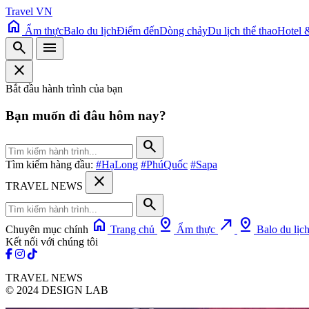
Travel VN
home
Ẩm thực
Balo du lịch
Điểm đến
Dòng chảy
Du lịch thể thao
Hotel 
search
menu
close
Bắt đầu hành trình của bạn
Bạn muốn đi đâu hôm nay?
search
Tìm kiếm hàng đầu:
#HạLong
#PhúQuốc
#Sapa
close
TRAVEL NEWS
search
home
pin_drop
north_east
pin_drop
Chuyên mục chính
Trang chủ
Ẩm thực
Balo du lịc
Kết nối với chúng tôi
TRAVEL NEWS
© 2024 DESIGN LAB