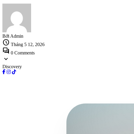
Bởi Admin
schedule
Tháng 5 12, 2026
forum
0 Comments
expand_more
Discovery