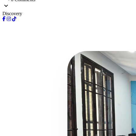
expand_more
Discovery