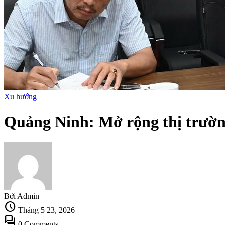
Xu hướng
Quảng Ninh: Mở rộng thị trường 
Bởi Admin
schedule
Tháng 5 23, 2026
forum
0 Comments