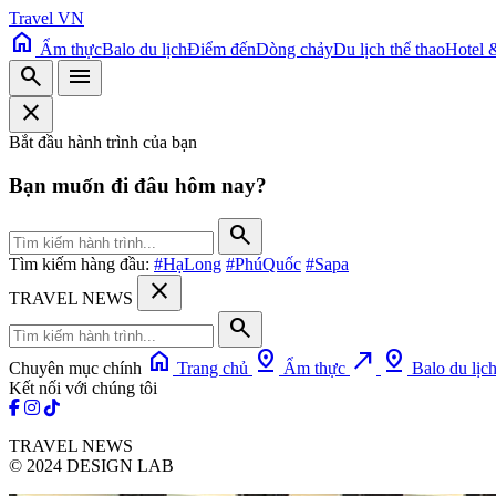
Travel VN
home
Ẩm thực
Balo du lịch
Điểm đến
Dòng chảy
Du lịch thể thao
Hotel 
search
menu
close
Bắt đầu hành trình của bạn
Bạn muốn đi đâu hôm nay?
search
Tìm kiếm hàng đầu:
#HạLong
#PhúQuốc
#Sapa
close
TRAVEL NEWS
search
home
pin_drop
north_east
pin_drop
Chuyên mục chính
Trang chủ
Ẩm thực
Balo du lịc
Kết nối với chúng tôi
TRAVEL NEWS
© 2024 DESIGN LAB