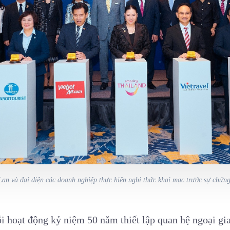
n và đại diện các doanh nghiệp thực hiện nghi thức khai mạc trước sự chứng
ỗi hoạt động kỷ niệm 50 năm thiết lập quan hệ ngoại g