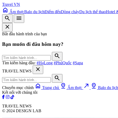
Travel VN
home
Ẩm thực
Balo du lịch
Điểm đến
Dòng chảy
Du lịch thể thao
Hotel 
search
menu
close
Bắt đầu hành trình của bạn
Bạn muốn đi đâu hôm nay?
search
Tìm kiếm hàng đầu:
#HạLong
#PhúQuốc
#Sapa
close
TRAVEL NEWS
search
home
pin_drop
north_east
pin_drop
Chuyên mục chính
Trang chủ
Ẩm thực
Balo du lịc
Kết nối với chúng tôi
TRAVEL NEWS
© 2024 DESIGN LAB