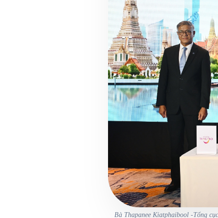
Bà Thapanee Kiatphaibool -Tổng cục