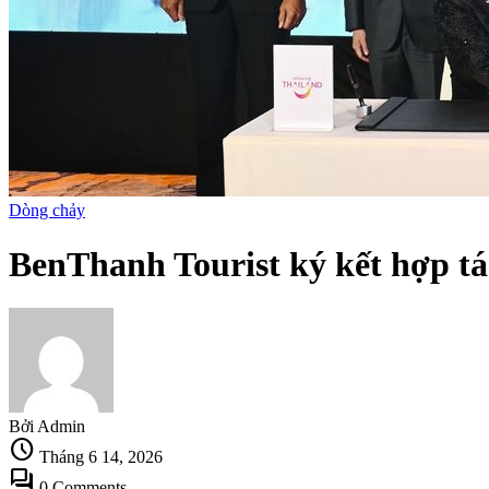
Dòng chảy
BenThanh Tourist ký kết hợp tá
Bởi Admin
schedule
Tháng 6 14, 2026
forum
0 Comments