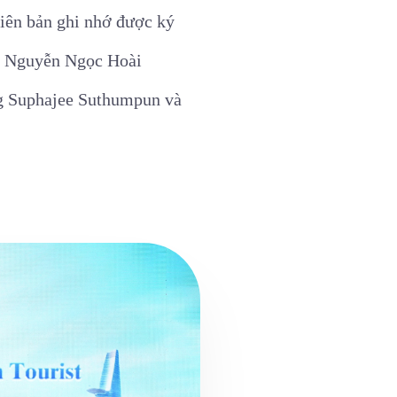
iên bản ghi nhớ được ký
ng Nguyễn Ngọc Hoài
g Suphajee Suthumpun và