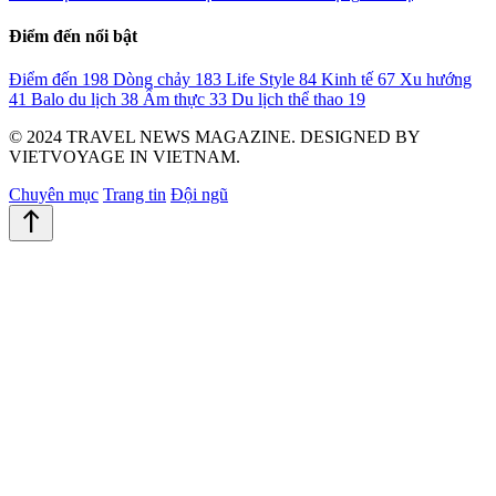
Điểm đến nổi bật
Điểm đến
198
Dòng chảy
183
Life Style
84
Kinh tế
67
Xu hướng
41
Balo du lịch
38
Ẩm thực
33
Du lịch thể thao
19
© 2024 TRAVEL NEWS MAGAZINE. DESIGNED BY
VIETVOYAGE IN VIETNAM.
Chuyên mục
Trang tin
Đội ngũ
north