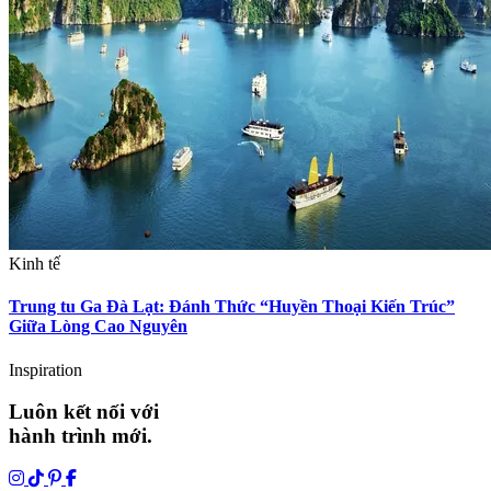
Kinh tế
Trung tu Ga Đà Lạt: Đánh Thức “Huyền Thoại Kiến Trúc”
Giữa Lòng Cao Nguyên
Inspiration
Luôn kết nối với
hành trình mới.