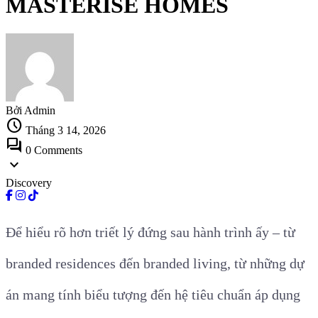
MASTERISE HOMES
Bởi Admin
schedule
Tháng 3 14, 2026
forum
0 Comments
expand_more
Discovery
Để hiểu rõ hơn triết lý đứng sau hành trình ấy – từ
branded residences đến branded living, từ những dự
án mang tính biểu tượng đến hệ tiêu chuẩn áp dụng