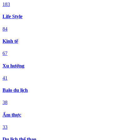
183
Life Style
84
Kinh tế
67
Xu hướng
41
Balo du lịch
38
Ẩm thực
33
Du lịch thể thao