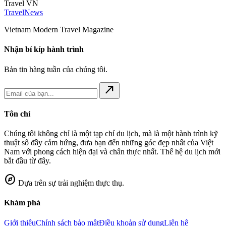
Travel VN
Travel
News
Vietnam Modern Travel Magazine
Nhận bí kíp hành trình
Bản tin hàng tuần của chúng tôi.
north_east
Tôn chỉ
Chúng tôi không chỉ là một tạp chí du lịch, mà là một hành trình kỹ
thuật số đầy cảm hứng, đưa bạn đến những góc đẹp nhất của Việt
Nam với phong cách hiện đại và chân thực nhất. Thế hệ du lịch mới
bắt đầu từ đây.
explore
Dựa trên sự trải nghiệm thực thụ.
Khám phá
Giới thiệu
Chính sách bảo mật
Điều khoản sử dụng
Liên hệ