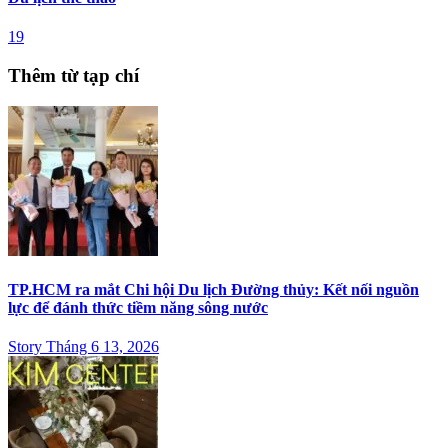
19
Thêm từ tạp chí
TP.HCM ra mắt Chi hội Du lịch Đường thủy: Kết nối nguồn
lực để đánh thức tiềm năng sông nước
Story Tháng 6 13, 2026