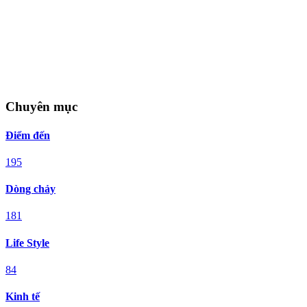
Chuyên mục
Điểm đến
195
Dòng chảy
181
Life Style
84
Kinh tế