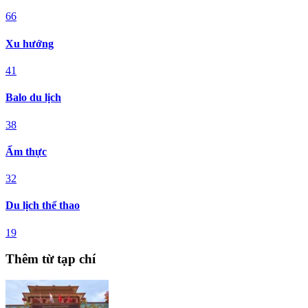
66
Xu hướng
41
Balo du lịch
38
Ẩm thực
32
Du lịch thể thao
19
Thêm từ tạp chí