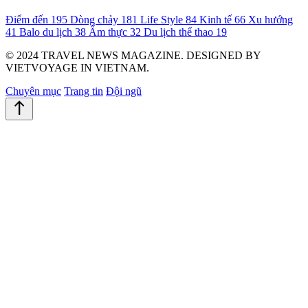
Điểm đến
195
Dòng chảy
181
Life Style
84
Kinh tế
66
Xu hướng
41
Balo du lịch
38
Ẩm thực
32
Du lịch thể thao
19
© 2024 TRAVEL NEWS MAGAZINE. DESIGNED BY
VIETVOYAGE IN VIETNAM.
Chuyên mục
Trang tin
Đội ngũ
north