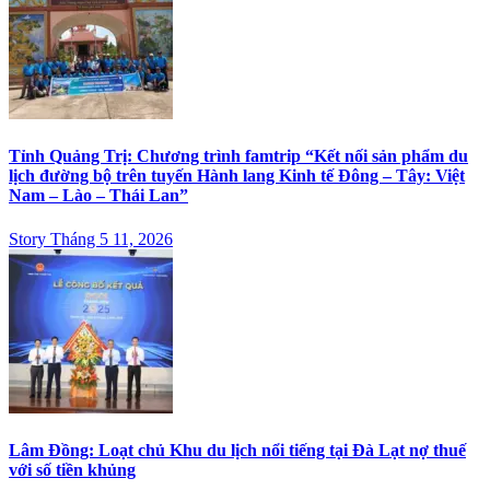
Tỉnh Quảng Trị: Chương trình famtrip “Kết nối sản phẩm du
lịch đường bộ trên tuyến Hành lang Kinh tế Đông – Tây: Việt
Nam – Lào – Thái Lan”
Story Tháng 5 11, 2026
Lâm Đồng: Loạt chủ Khu du lịch nổi tiếng tại Đà Lạt nợ thuế
với số tiền khủng