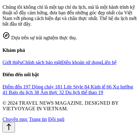
Chúng tôi không chỉ là một tạp chí du lịch, mà là một hành trình kỹ
thuật số đầy cảm hứng, đưa bạn đến những góc đẹp nhất của Việt
Nam với phong cách hiện đại và chân thực nhất. Thế hệ du lịch mới
bắt đầu từ đây.
explore
Dựa trên sự trải nghiệm thực thụ.
Khám phá
Giới thiệu
Chính sách bảo mật
Điều khoản sử dụng
Liên hệ
Điểm đến nổi bật
Điểm đến
197
Dòng chảy
181
Life Style
84
Kinh tế
66
Xu hướng
41
Balo du lịch
38
Ẩm thực
32
Du lịch thể thao
19
© 2024 TRAVEL NEWS MAGAZINE. DESIGNED BY
VIETVOYAGE IN VIETNAM.
Chuyên mục
Trang tin
Đội ngũ
north