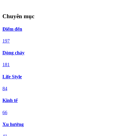
Chuyên mục
Điểm đến
197
Dòng chảy
181
Life Style
84
Kinh tế
66
Xu hướng