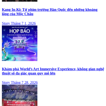
Kang In-Ki: Từ phim trường Hàn Quốc đến những khoảng
lặng của Mộc Châu
Story Tháng 7 1, 2026
Khám phá World’s Art Immersive Experience, không gian nghệ
thuật số đa giác quan quy mô lớn
Story Tháng 7 28, 2026