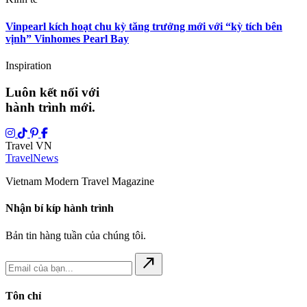
Vinpearl kích hoạt chu kỳ tăng trưởng mới với “kỳ tích bên
vịnh” Vinhomes Pearl Bay
Inspiration
Luôn kết nối với
hành trình mới.
Travel VN
Travel
News
Vietnam Modern Travel Magazine
Nhận bí kíp hành trình
Bản tin hàng tuần của chúng tôi.
north_east
Tôn chỉ