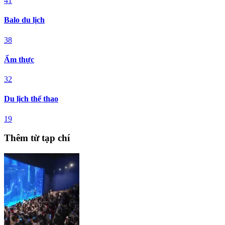
41
Balo du lịch
38
Ẩm thực
32
Du lịch thể thao
19
Thêm từ tạp chí