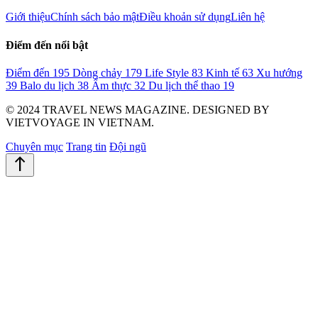
Giới thiệu
Chính sách bảo mật
Điều khoản sử dụng
Liên hệ
Điểm đến nổi bật
Điểm đến
195
Dòng chảy
179
Life Style
83
Kinh tế
63
Xu hướng
39
Balo du lịch
38
Ẩm thực
32
Du lịch thể thao
19
© 2024 TRAVEL NEWS MAGAZINE. DESIGNED BY
VIETVOYAGE IN VIETNAM.
Chuyên mục
Trang tin
Đội ngũ
north