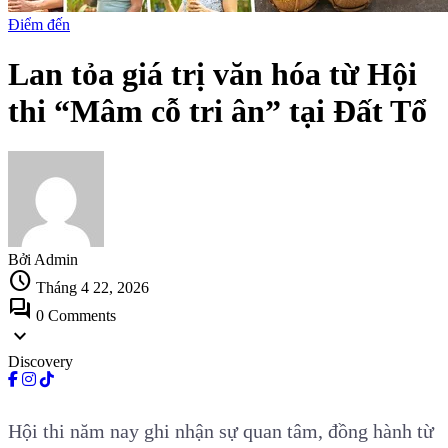
Điểm đến
Lan tỏa giá trị văn hóa từ Hội
thi “Mâm cỗ tri ân” tại Đất Tổ
Bởi Admin
schedule
Tháng 4 22, 2026
forum
0 Comments
expand_more
Discovery
Hội thi năm nay ghi nhận sự quan tâm, đồng hành từ