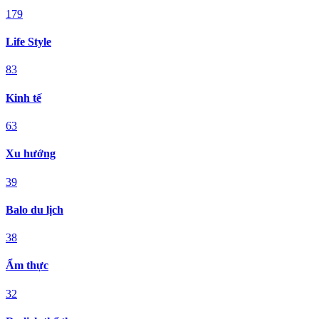
179
Life Style
83
Kinh tế
63
Xu hướng
39
Balo du lịch
38
Ẩm thực
32