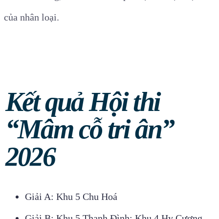
của nhân loại.
Kết quả Hội thi
“Mâm cỗ tri ân”
2026
Giải A:
Khu 5 Chu Hoá
Giải B:
Khu 5 Thanh Đình; Khu 4 Hy Cương