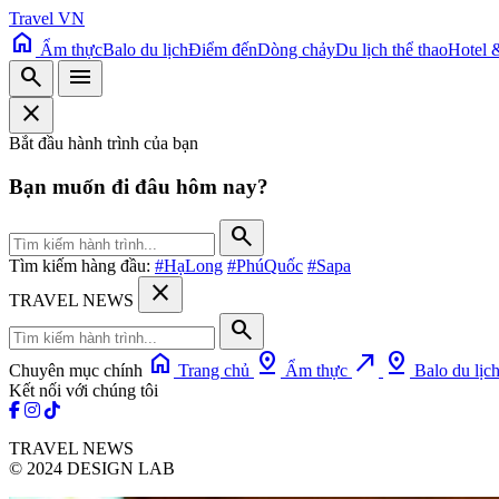
Travel VN
home
Ẩm thực
Balo du lịch
Điểm đến
Dòng chảy
Du lịch thể thao
Hotel 
search
menu
close
Bắt đầu hành trình của bạn
Bạn muốn đi đâu hôm nay?
search
Tìm kiếm hàng đầu:
#HạLong
#PhúQuốc
#Sapa
close
TRAVEL NEWS
search
home
pin_drop
north_east
pin_drop
Chuyên mục chính
Trang chủ
Ẩm thực
Balo du lịc
Kết nối với chúng tôi
TRAVEL NEWS
© 2024 DESIGN LAB