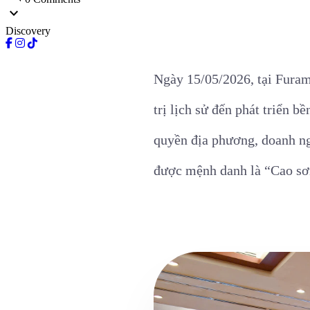
expand_more
Discovery
Ngày 15/05/2026, tại Furam
trị lịch sử đến phát triển b
quyền địa phương, doanh ng
được mệnh danh là “Cao s