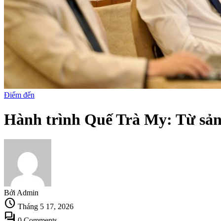
Điểm đến
Hành trình Quế Trà My: Từ sản 
Bởi Admin
schedule
Tháng 5 17, 2026
forum
0 Comments