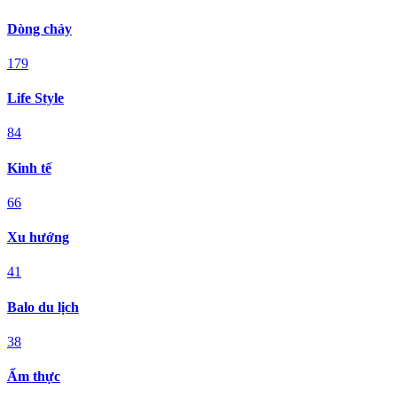
Dòng chảy
179
Life Style
84
Kinh tế
66
Xu hướng
41
Balo du lịch
38
Ẩm thực