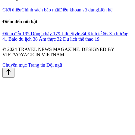
Giới thiệu
Chính sách bảo mật
Điều khoản sử dụng
Liên hệ
Điểm đến nổi bật
Điểm đến
195
Dòng chảy
179
Life Style
84
Kinh tế
66
Xu hướng
41
Balo du lịch
38
Ẩm thực
32
Du lịch thể thao
19
© 2024 TRAVEL NEWS MAGAZINE. DESIGNED BY
VIETVOYAGE IN VIETNAM.
Chuyên mục
Trang tin
Đội ngũ
north