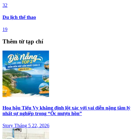
32
Du lịch thể thao
19
Thêm từ tạp chí
Hoa hậu Tiểu Vy khẳng định lột xác với vai diễn nặng tâm lý
nhất sự nghiệp trong “Ốc mượn hồn”
Story Tháng 5 22, 2026