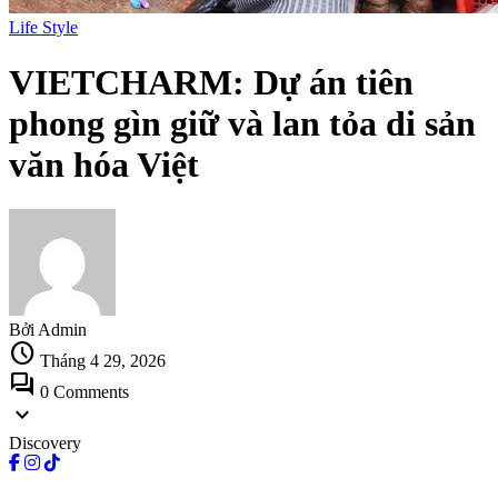
Life Style
VIETCHARM: Dự án tiên
phong gìn giữ và lan tỏa di sản
văn hóa Việt
Bởi Admin
schedule
Tháng 4 29, 2026
forum
0 Comments
expand_more
Discovery