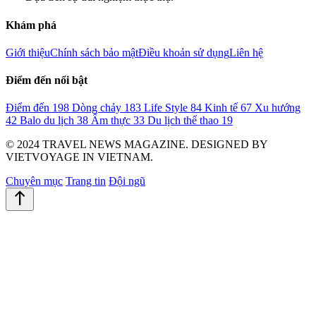
Khám phá
Giới thiệu
Chính sách bảo mật
Điều khoản sử dụng
Liên hệ
Điểm đến nổi bật
Điểm đến
198
Dòng chảy
183
Life Style
84
Kinh tế
67
Xu hướng
42
Balo du lịch
38
Ẩm thực
33
Du lịch thể thao
19
© 2024 TRAVEL NEWS MAGAZINE. DESIGNED BY
VIETVOYAGE IN VIETNAM.
Chuyên mục
Trang tin
Đội ngũ
north