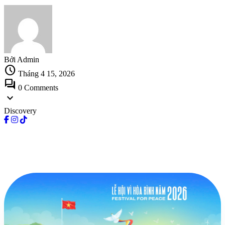
Bởi Admin
schedule
Tháng 4 15, 2026
forum
0 Comments
expand_more
Discovery