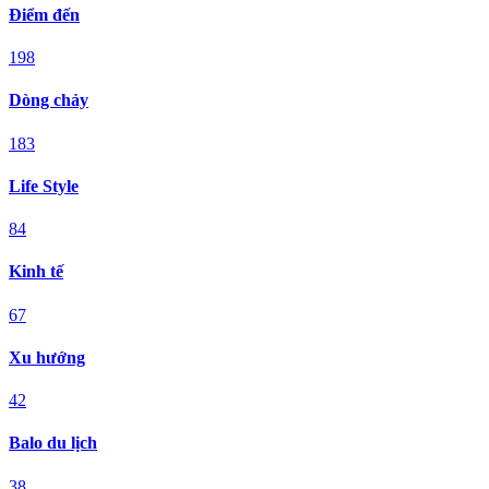
Điểm đến
198
Dòng chảy
183
Life Style
84
Kinh tế
67
Xu hướng
42
Balo du lịch
38