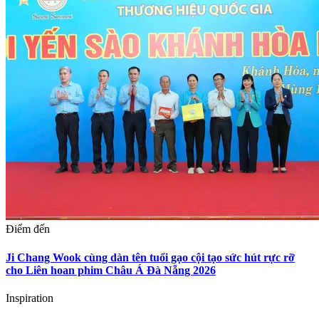
Điểm đến
Ji Chang Wook cùng dàn tên tuổi gạo cội tạo sức hút rực rỡ
cho Liên hoan phim Châu Á Đà Nẵng 2026
Inspiration