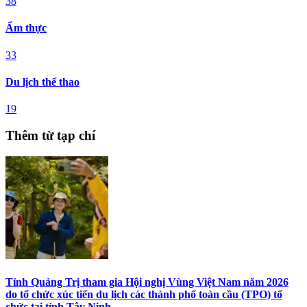
38
Ẩm thực
33
Du lịch thể thao
19
Thêm từ tạp chí
Tỉnh Quảng Trị tham gia Hội nghị Vùng Việt Nam năm 2026
do tổ chức xúc tiến du lịch các thành phố toàn cầu (TPO) tổ
chức tại tỉnh Tây Ninh