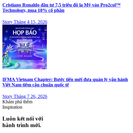
Cristiano Ronaldo đầu tư 7,5 triệu đô la Mỹ vào Pro2col™
Technology, mua 10% cổ phần
Story Tháng 4 15, 2026
IFMA Vietnam Chapter: Bước tiến mới đưa quản lý vận hành
Việt Nam tiệm cận chuẩn quốc tế
Story Tháng 7 26, 2026
Khám phá thêm
Inspiration
Luôn kết nối với
hành trình mới.