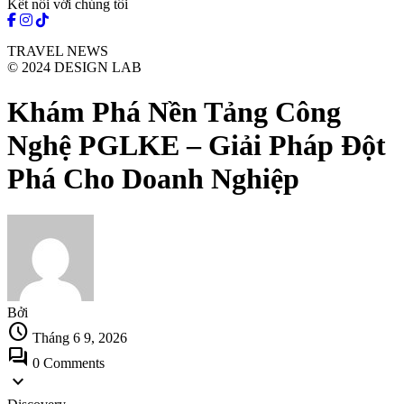
Kết nối với chúng tôi
TRAVEL NEWS
© 2024 DESIGN LAB
Khám Phá Nền Tảng Công
Nghệ PGLKE – Giải Pháp Đột
Phá Cho Doanh Nghiệp
Bởi
schedule
Tháng 6 9, 2026
forum
0 Comments
expand_more