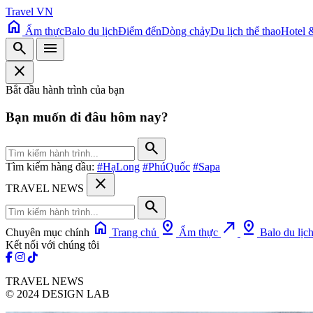
Travel VN
home
Ẩm thực
Balo du lịch
Điểm đến
Dòng chảy
Du lịch thể thao
Hotel 
search
menu
close
Bắt đầu hành trình của bạn
Bạn muốn đi đâu hôm nay?
search
Tìm kiếm hàng đầu:
#HạLong
#PhúQuốc
#Sapa
close
TRAVEL NEWS
search
home
pin_drop
north_east
pin_drop
Chuyên mục chính
Trang chủ
Ẩm thực
Balo du lịc
Kết nối với chúng tôi
TRAVEL NEWS
© 2024 DESIGN LAB