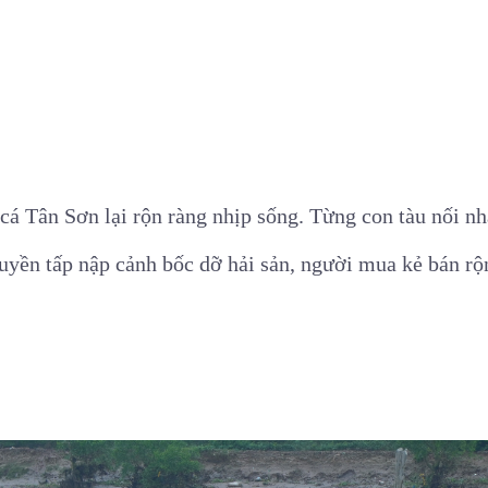
á Tân Sơn lại rộn ràng nhịp sống. Từng con tàu nối n
uyền tấp nập cảnh bốc dỡ hải sản, người mua kẻ bán rộ