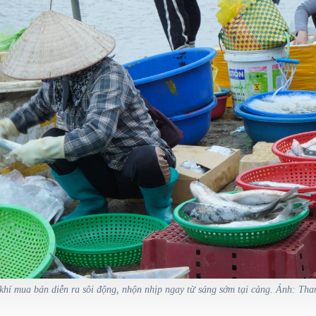
khí mua bán diễn ra sôi động, nhộn nhịp ngay từ sáng sớm tại cảng. Ảnh: Tha