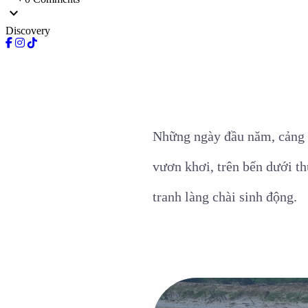
expand_more
Discovery
Những ngày đầu năm, cảng c
vươn khơi, trên bến dưới th
tranh làng chài sinh động.