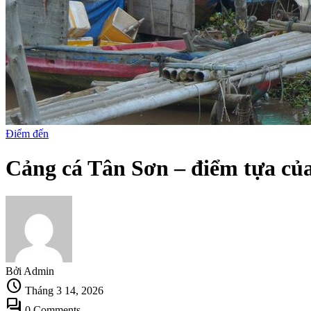
Điểm đến
Cảng cá Tân Sơn – điểm tựa củ
Bởi Admin
schedule
Tháng 3 14, 2026
forum
0 Comments