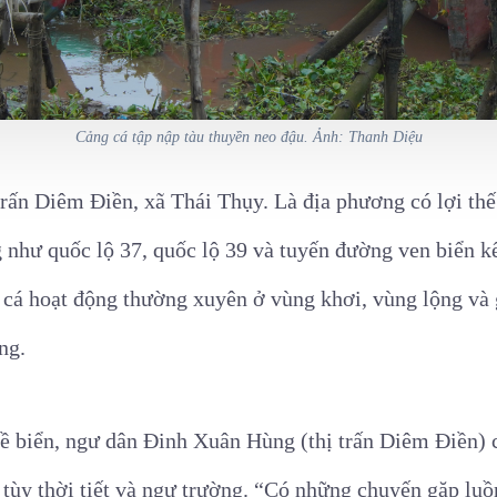
Cảng cá tập nập tàu thuyền neo đậu. Ảnh: Thanh Diệu
rấn Diêm Điền, xã Thái Thụy. Là địa phương có lợi thế 
 như quốc lộ 37, quốc lộ 39 và tuyến đường ven biển kế
u cá hoạt động thường xuyên ở vùng khơi, vùng lộng và
ng.
 biển, ngư dân Đinh Xuân Hùng (thị trấn Diêm Điền) c
 tùy thời tiết và ngư trường. “Có những chuyến gặp luồ