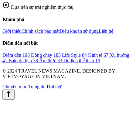
explore
Dựa trên sự trải nghiệm thực thụ.
Khám phá
Giới thiệu
Chính sách bảo mật
Điều khoản sử dụng
Liên hệ
Điểm đến nổi bật
Điểm đến
198
Dòng chảy
183
Life Style
84
Kinh tế
67
Xu hướng
41
Balo du lịch
38
Ẩm thực
33
Du lịch thể thao
19
© 2024 TRAVEL NEWS MAGAZINE. DESIGNED BY
VIETVOYAGE IN VIETNAM.
Chuyên mục
Trang tin
Đội ngũ
north