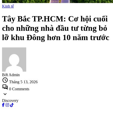
Kinh tế
Tây Bắc TP.HCM: Cơ hội cuối
cho những nhà đầu tư từng bỏ
lỡ khu Đông hơn 10 năm trước
Bởi Admin
schedule
Tháng 5 13, 2026
forum
0 Comments
expand_more
Discovery