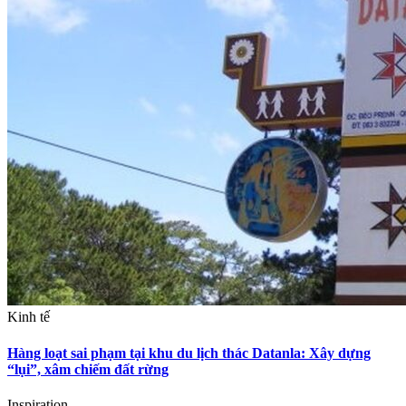
Kinh tế
Hàng loạt sai phạm tại khu du lịch thác Datanla: Xây dựng
“lụi”, xâm chiếm đất rừng
Inspiration