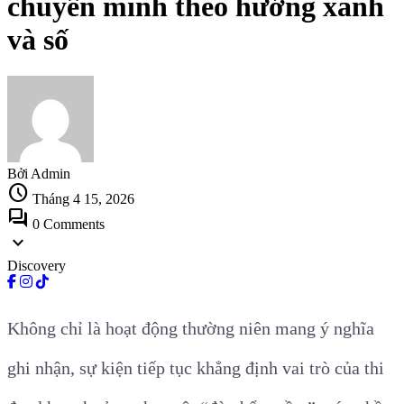
chuyển mình theo hướng xanh
và số
Bởi Admin
schedule
Tháng 4 15, 2026
forum
0 Comments
expand_more
Discovery
Không chỉ là hoạt động thường niên mang ý nghĩa
ghi nhận, sự kiện tiếp tục khẳng định vai trò của thi