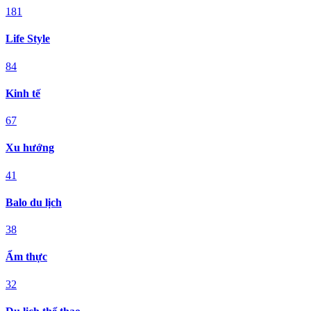
181
Life Style
84
Kinh tế
67
Xu hướng
41
Balo du lịch
38
Ẩm thực
32