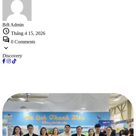
Bởi Admin
schedule
Tháng 4 15, 2026
forum
0 Comments
expand_more
Discovery