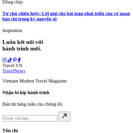
Dòng chảy
Tự chủ chiến lược: Lời giải cho bài toán phát triển của cơ quan
báo chí trong kỷ nguyên số
Inspiration
Luôn kết nối với
hành trình mới.
Travel VN
Travel
News
Vietnam Modern Travel Magazine
Nhận bí kíp hành trình
Bản tin hàng tuần của chúng tôi.
north_east
Tôn chỉ