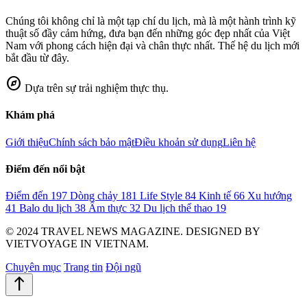
Chúng tôi không chỉ là một tạp chí du lịch, mà là một hành trình kỹ
thuật số đầy cảm hứng, đưa bạn đến những góc đẹp nhất của Việt
Nam với phong cách hiện đại và chân thực nhất. Thế hệ du lịch mới
bắt đầu từ đây.
explore
Dựa trên sự trải nghiệm thực thụ.
Khám phá
Giới thiệu
Chính sách bảo mật
Điều khoản sử dụng
Liên hệ
Điểm đến nổi bật
Điểm đến
197
Dòng chảy
181
Life Style
84
Kinh tế
66
Xu hướng
41
Balo du lịch
38
Ẩm thực
32
Du lịch thể thao
19
© 2024 TRAVEL NEWS MAGAZINE. DESIGNED BY
VIETVOYAGE IN VIETNAM.
Chuyên mục
Trang tin
Đội ngũ
north