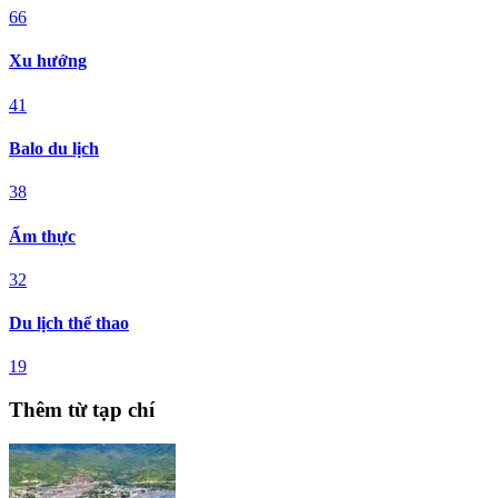
66
Xu hướng
41
Balo du lịch
38
Ẩm thực
32
Du lịch thể thao
19
Thêm từ tạp chí