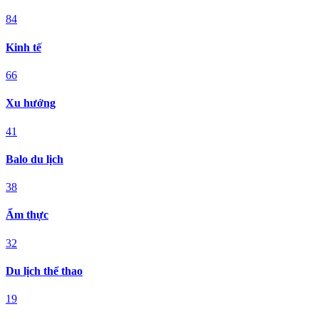
84
Kinh tế
66
Xu hướng
41
Balo du lịch
38
Ẩm thực
32
Du lịch thể thao
19