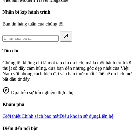
Vietnam Modern Travel Magazine
Nhận bí kíp hành trình
Bản tin hàng tuần của chúng tôi.
north_east
Tôn chỉ
Chúng tôi không chỉ là một tạp chí du lịch, mà là một hành trình kỹ
thuật số đầy cảm hứng, đưa bạn đến những góc đẹp nhất của Việt
Nam với phong cách hiện đại và chân thực nhất. Thế hệ du lịch mới
bắt đầu từ đây.
explore
Dựa trên sự trải nghiệm thực thụ.
Khám phá
Giới thiệu
Chính sách bảo mật
Điều khoản sử dụng
Liên hệ
Điểm đến nổi bật