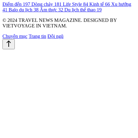
Điểm đến
197
Dòng chảy
181
Life Style
84
Kinh tế
66
Xu hướng
41
Balo du lịch
38
Ẩm thực
32
Du lịch thể thao
19
© 2024 TRAVEL NEWS MAGAZINE. DESIGNED BY
VIETVOYAGE IN VIETNAM.
Chuyên mục
Trang tin
Đội ngũ
north