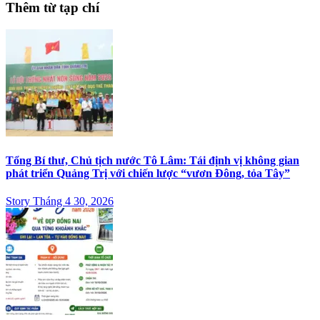
Thêm từ tạp chí
Tổng Bí thư, Chủ tịch nước Tô Lâm: Tái định vị không gian
phát triển Quảng Trị với chiến lược “vươn Đông, tỏa Tây”
Story Tháng 4 30, 2026