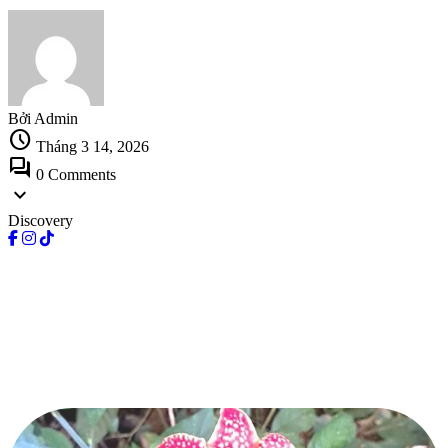
Bởi Admin
schedule
Tháng 3 14, 2026
forum
0 Comments
expand_more
Discovery