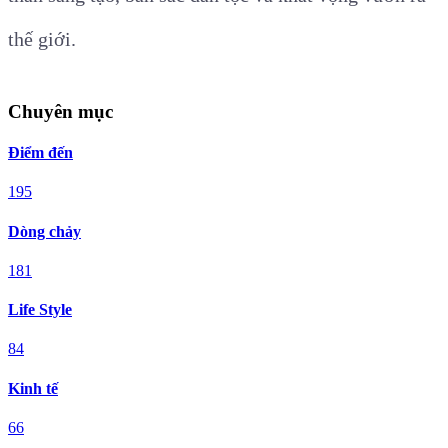
thế giới.
Chuyên mục
Điểm đến
195
Dòng chảy
181
Life Style
84
Kinh tế
66