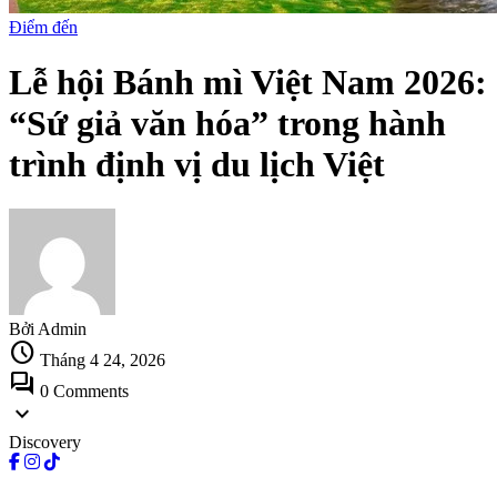
Điểm đến
Lễ hội Bánh mì Việt Nam 2026:
“Sứ giả văn hóa” trong hành
trình định vị du lịch Việt
Bởi Admin
schedule
Tháng 4 24, 2026
forum
0 Comments
expand_more
Discovery