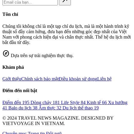
north_east
Tôn chỉ
Chúng tôi không chỉ là một tạp chí du lịch, mà là một hành trình kỹ
thuật số đầy cảm hứng, đưa bạn đến những góc đẹp nhất của Việt
Nam với phong cách hiện đại và chân thực nhất. Thế hệ du lịch mới
bắt đầu từ đây.
explore
Dựa trên sự trải nghiệm thực thụ.
Khám phá
Giới thiệu
Chính sách bảo mật
Điều khoản sử dụng
Liên hệ
Điểm đến nổi bật
Điểm đến
195
Dòng chảy
181
Life Style
84
Kinh tế
66
Xu hướng
41
Balo du lịch
38
Ẩm thực
32
Du lịch thể thao
19
© 2024 TRAVEL NEWS MAGAZINE. DESIGNED BY
VIETVOYAGE IN VIETNAM.
Chuyên mục
Trang tin
Đội ngũ