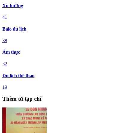
Xu hướng
41
Balo du lịch
38
Ẩm thực
32
Du lịch thể thao
19
Thêm từ tạp chí