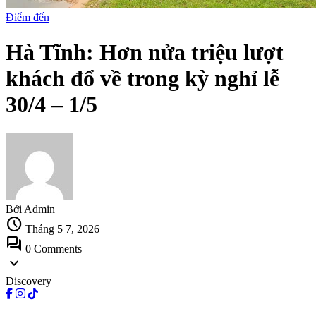
Điểm đến
Hà Tĩnh: Hơn nửa triệu lượt
khách đổ về trong kỳ nghỉ lễ
30/4 – 1/5
Bởi Admin
schedule
Tháng 5 7, 2026
forum
0 Comments
expand_more
Discovery