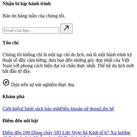
Nhận bí kíp hành trình
Bản tin hàng tuần của chúng tôi.
north_east
Tôn chỉ
Chúng tôi không chỉ là một tạp chí du lịch, mà là một hành trình kỹ
thuật số đầy cảm hứng, đưa bạn đến những góc đẹp nhất của Việt
Nam với phong cách hiện đại và chân thực nhất. Thế hệ du lịch mới
bắt đầu từ đây.
explore
Dựa trên sự trải nghiệm thực thụ.
Khám phá
Giới thiệu
Chính sách bảo mật
Điều khoản sử dụng
Liên hệ
Điểm đến nổi bật
Điểm đến
198
Dòng chảy
183
Life Style
84
Kinh tế
67
Xu hướng