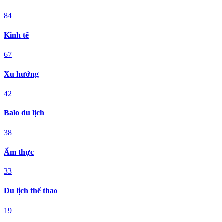
84
Kinh tế
67
Xu hướng
42
Balo du lịch
38
Ẩm thực
33
Du lịch thể thao
19