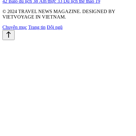
42
Balo du lịch
38
Ẩm thực
33
Du lịch thể thao
19
© 2024 TRAVEL NEWS MAGAZINE. DESIGNED BY
VIETVOYAGE IN VIETNAM.
Chuyên mục
Trang tin
Đội ngũ
north