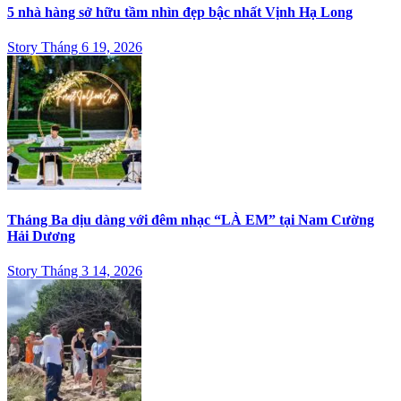
5 nhà hàng sở hữu tầm nhìn đẹp bậc nhất Vịnh Hạ Long
Story Tháng 6 19, 2026
Tháng Ba dịu dàng với đêm nhạc “LÀ EM” tại Nam Cường
Hải Dương
Story Tháng 3 14, 2026