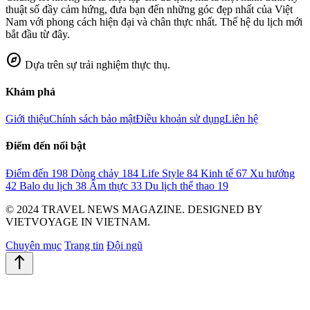
thuật số đầy cảm hứng, đưa bạn đến những góc đẹp nhất của Việt
Nam với phong cách hiện đại và chân thực nhất. Thế hệ du lịch mới
bắt đầu từ đây.
explore
Dựa trên sự trải nghiệm thực thụ.
Khám phá
Giới thiệu
Chính sách bảo mật
Điều khoản sử dụng
Liên hệ
Điểm đến nổi bật
Điểm đến
198
Dòng chảy
184
Life Style
84
Kinh tế
67
Xu hướng
42
Balo du lịch
38
Ẩm thực
33
Du lịch thể thao
19
© 2024 TRAVEL NEWS MAGAZINE. DESIGNED BY
VIETVOYAGE IN VIETNAM.
Chuyên mục
Trang tin
Đội ngũ
north