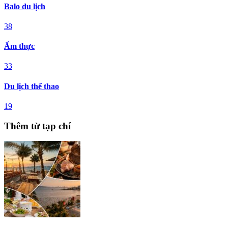
Balo du lịch
38
Ẩm thực
33
Du lịch thể thao
19
Thêm từ tạp chí