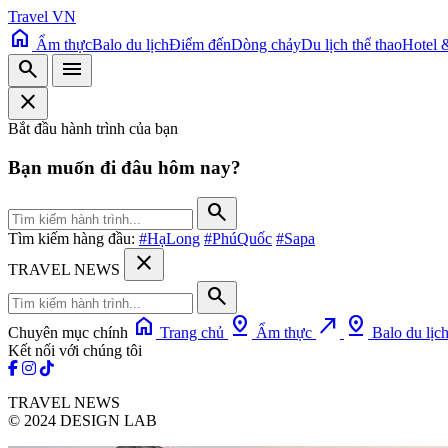
Travel VN
home
Ẩm thực
Balo du lịch
Điểm đến
Dòng chảy
Du lịch thể thao
Hotel 
search
menu
close
Bắt đầu hành trình của bạn
Bạn muốn đi đâu hôm nay?
search
Tìm kiếm hàng đầu:
#HạLong
#PhúQuốc
#Sapa
close
TRAVEL NEWS
search
home
pin_drop
north_east
pin_drop
Chuyên mục chính
Trang chủ
Ẩm thực
Balo du lịc
Kết nối với chúng tôi
TRAVEL NEWS
© 2024 DESIGN LAB