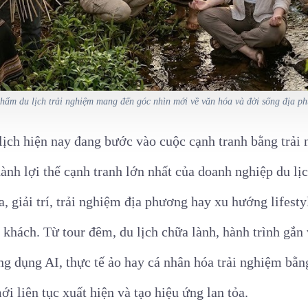
hẩm du lịch trải nghiệm mang đến góc nhìn mới về văn hóa và đời sống địa p
lịch hiện nay đang bước vào cuộc cạnh tranh bằng trải
hành lợi thế cạnh tranh lớn nhất của doanh nghiệp du l
, giải trí, trải nghiệm địa phương hay xu hướng lifest
khách. Từ tour đêm, du lịch chữa lành, hành trình gắn 
 dụng AI, thực tế ảo hay cá nhân hóa trải nghiệm bằng
i liên tục xuất hiện và tạo hiệu ứng lan tỏa.