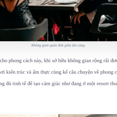
Không gian quán đơn giản ấm cúng.
ho phong cách này, khi sở hữu không gian rộng rãi được
i kiến trúc và ẩm thực cùng kể câu chuyện về phong 
g đủ tinh tế để tạo cảm giác như đang ở một resort thu