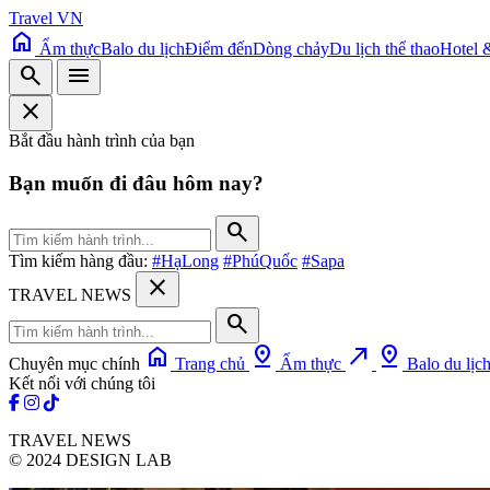
Travel VN
home
Ẩm thực
Balo du lịch
Điểm đến
Dòng chảy
Du lịch thể thao
Hotel 
search
menu
close
Bắt đầu hành trình của bạn
Bạn muốn đi đâu hôm nay?
search
Tìm kiếm hàng đầu:
#HạLong
#PhúQuốc
#Sapa
close
TRAVEL NEWS
search
home
pin_drop
north_east
pin_drop
Chuyên mục chính
Trang chủ
Ẩm thực
Balo du lịc
Kết nối với chúng tôi
TRAVEL NEWS
© 2024 DESIGN LAB