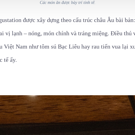
Các món ăn được bày trí tinh tế.
gustation được xây dựng theo cấu trúc châu Âu bài b
ai vị lạnh – nóng, món chính và tráng miệng. Điều thú v
u Việt Nam như tôm sú Bạc Liêu hay rau tiến vua lại xu
 tế ấy.