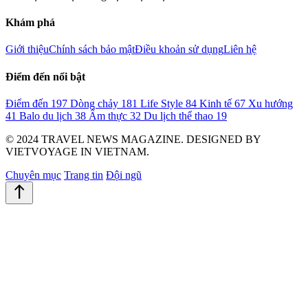
Khám phá
Giới thiệu
Chính sách bảo mật
Điều khoản sử dụng
Liên hệ
Điểm đến nổi bật
Điểm đến
197
Dòng chảy
181
Life Style
84
Kinh tế
67
Xu hướng
41
Balo du lịch
38
Ẩm thực
32
Du lịch thể thao
19
© 2024 TRAVEL NEWS MAGAZINE. DESIGNED BY
VIETVOYAGE IN VIETNAM.
Chuyên mục
Trang tin
Đội ngũ
north