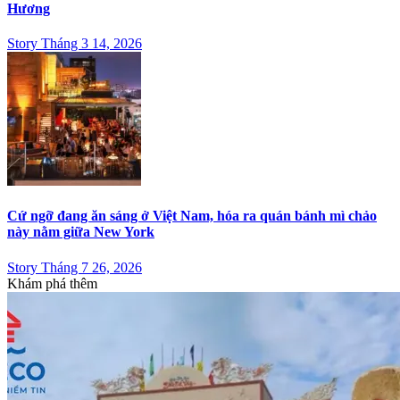
Hương
Story Tháng 3 14, 2026
Cứ ngỡ đang ăn sáng ở Việt Nam, hóa ra quán bánh mì chảo
này nằm giữa New York
Story Tháng 7 26, 2026
Khám phá thêm