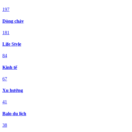
197
Dòng chảy
181
Life Style
84
Kinh tế
67
Xu hướng
41
Balo du lịch
38