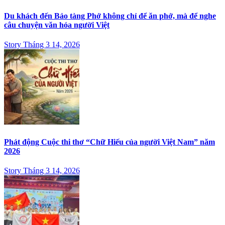
Du khách đến Bảo tàng Phở không chỉ để ăn phở, mà để nghe
câu chuyện văn hóa người Việt
Story Tháng 3 14, 2026
Phát động Cuộc thi thơ “Chữ Hiếu của người Việt Nam” năm
2026
Story Tháng 3 14, 2026