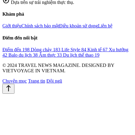
explore
Dựa trên sự trải nghiệm thực thụ.
Khám phá
Giới thiệu
Chính sách bảo mật
Điều khoản sử dụng
Liên hệ
Điểm đến nổi bật
Điểm đến
198
Dòng chảy
183
Life Style
84
Kinh tế
67
Xu hướng
42
Balo du lịch
38
Ẩm thực
33
Du lịch thể thao
19
© 2024 TRAVEL NEWS MAGAZINE. DESIGNED BY
VIETVOYAGE IN VIETNAM.
Chuyên mục
Trang tin
Đội ngũ
north