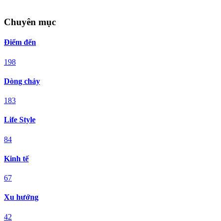
Chuyên mục
Điểm đến
198
Dòng chảy
183
Life Style
84
Kinh tế
67
Xu hướng
42