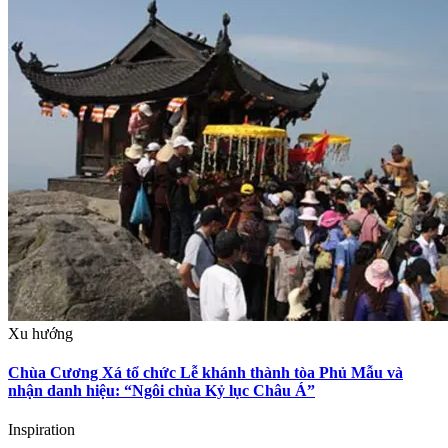
Xu hướng
Chùa Cương Xá tổ chức Lễ khánh thành tòa Phủ Mẫu và
nhận danh hiệu: “Ngôi chùa Kỷ lục Châu Á”
Inspiration