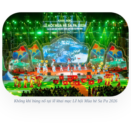
Không khí bùng nổ tại lễ khai mạc Lễ hội Mùa hè Sa Pa 2026