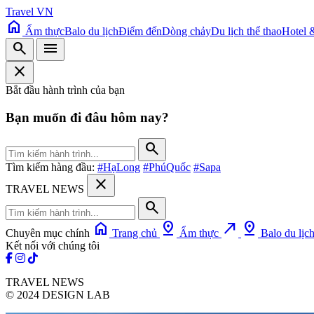
Travel VN
home
Ẩm thực
Balo du lịch
Điểm đến
Dòng chảy
Du lịch thể thao
Hotel 
search
menu
close
Bắt đầu hành trình của bạn
Bạn muốn đi đâu hôm nay?
search
Tìm kiếm hàng đầu:
#HạLong
#PhúQuốc
#Sapa
close
TRAVEL NEWS
search
home
pin_drop
north_east
pin_drop
Chuyên mục chính
Trang chủ
Ẩm thực
Balo du lịc
Kết nối với chúng tôi
TRAVEL NEWS
© 2024 DESIGN LAB