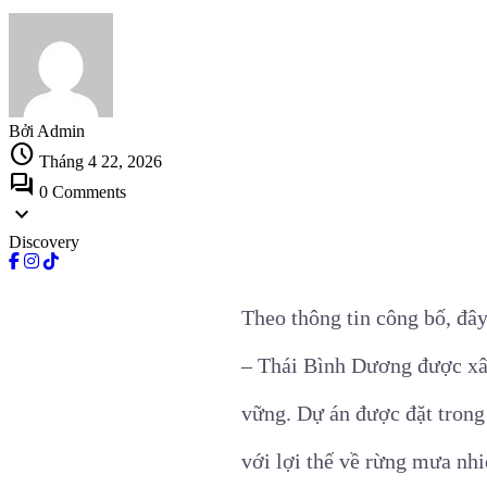
Bởi Admin
schedule
Tháng 4 22, 2026
forum
0 Comments
expand_more
Discovery
Theo thông tin công bố, đâ
– Thái Bình Dương được xâ
vững. Dự án được đặt trong
với lợi thế về rừng mưa nhiệ