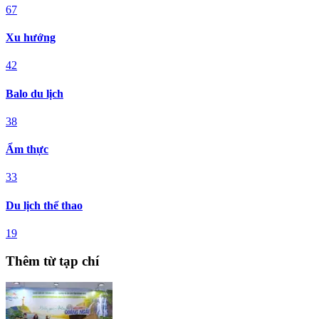
67
Xu hướng
42
Balo du lịch
38
Ẩm thực
33
Du lịch thể thao
19
Thêm từ tạp chí