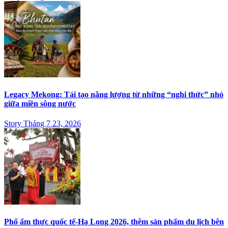
Legacy Mekong: Tái tạo năng lượng từ những “nghi thức” nhỏ
giữa miền sông nước
Story Tháng 7 23, 2026
Phố ẩm thực quốc tế-Hạ Long 2026, thêm sản phẩm du lịch bên